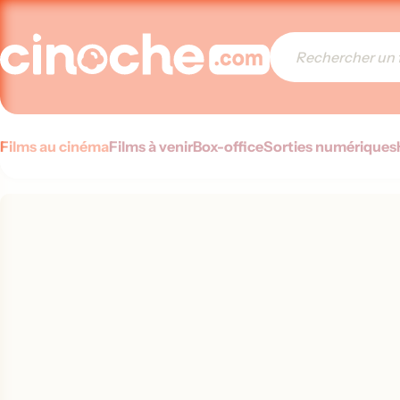
Films au cinéma
Films à venir
Box-office
Sorties numériques