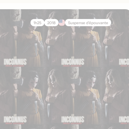
1h25
2018
Suspense d'épouvante