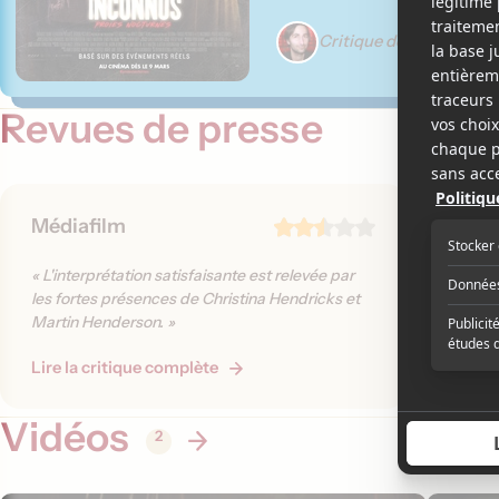
Critique de Martin Gig
Revues de presse
Médiafilm
The W
« L'interprétation satisfaisante est relevée par
« Too ma
les fortes présences de Christina Hendricks et
enough m
Martin Henderson. »
the 2008 
Lire la critique complète
Lire la 
Vidéos
2