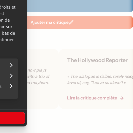
Ajouter ma critique
The Hollywood Reporter
 horror thriller now plays
e" knockoff, with a trio of
« The dialogue is risible, rarely ris
dictable masked mayhem.
level of, say, "Leave us alone"! »
plète
Lire la critique complète