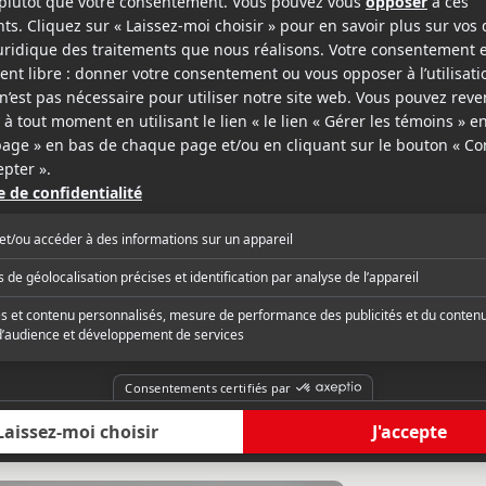
nac
rap
Variety
« A sequel to the 2008
ny vintage power ballads and not
like an unspooky "Purg
asked-killer scares in this follow-up to
psychos making pre
cult fave. »
»
critique complète
Lire la critique com