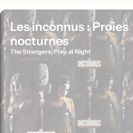
Les inconnus : Proies
nocturnes
The Strangers: Prey at Night