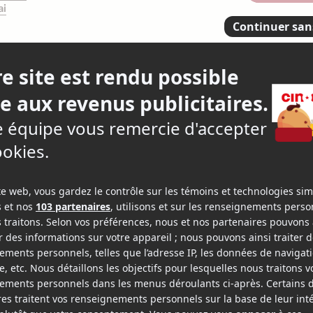
ai
s visage
1.
3 criti