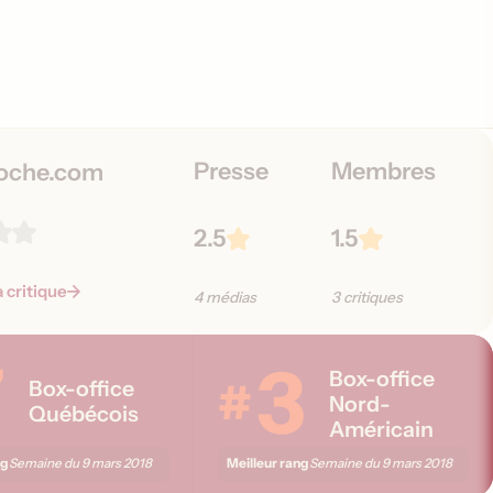
Presse
Membres
oche.com
2.5
1.5
a critique
4 médias
3 critiques
7
3
Box-office
#
Box-office
Nord-
Québécois
Américain
ng
Meilleur rang
Semaine du
9 mars 2018
Semaine du
9 mars 2018