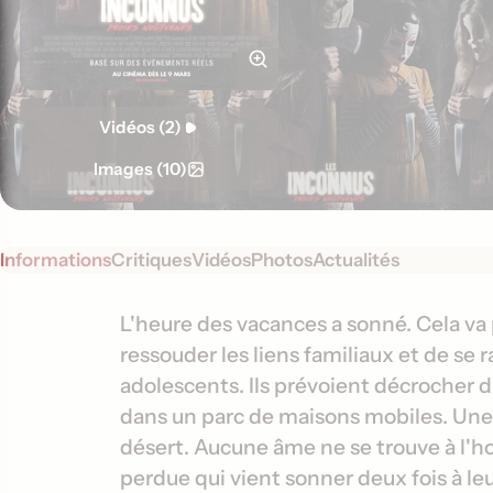
Vidéos (2)
Images (10)
Informations
Critiques
Vidéos
Photos
Actualités
S
I
L'heure des vacances a sonné. Cela va
y
ressouder les liens familiaux et de se
n
n
adolescents. Ils prévoient décrocher 
f
o
dans un parc de maisons mobiles. Une fo
o
p
désert. Aucune âme ne se trouve à l'ho
s
r
perdue qui vient sonner deux fois à le
i