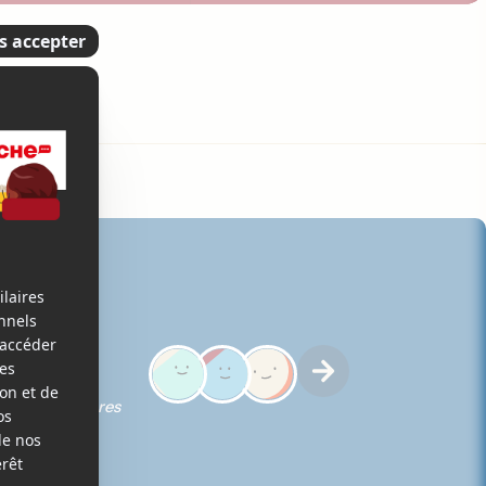
5
ques des membres