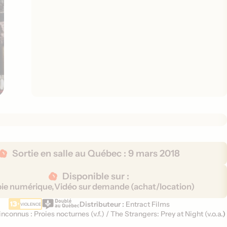
Sortie en salle au Québec :
9 mars 2018
Disponible sur :
ie numérique,
Vidéo sur demande (achat/location)
Distributeur :
Entract Films
VIOLENCE
inconnus : Proies nocturnes (
v.f.
)
/
The Strangers: Prey at Night (
v.o.a.
)