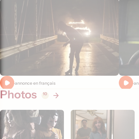
Bande-annonce en français
Bande-an
Photos
10