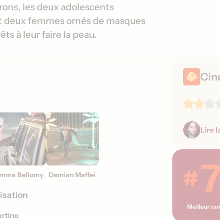
e
d
irons, les deux adolescents
r
e
et deux femmes ornés de masques
s
s
ts à leur faire la peau.
i
s
o
o
n
r
s
Cin
t
i
e
s
Lire l
#
mma Bellomy
Damian Maffei
isation
Meilleur ra
ertino