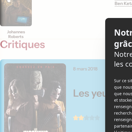
Ben Ket
Johannes
Roberts
Critiques
8 mars 2018
Les yeux san