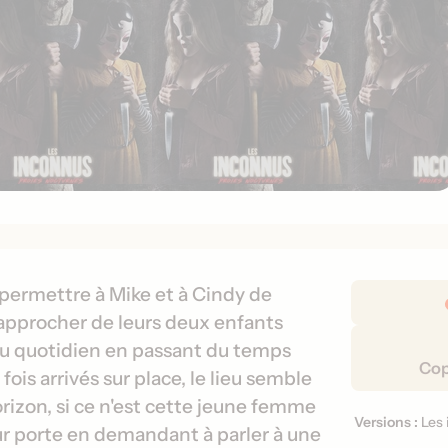
D
 permettre à Mike et à Cindy de
é
 rapprocher de leurs deux enfants
t
du quotidien en passant du temps
a
Cop
is arrivés sur place, le lieu semble
i
rizon, si ce n'est cette jeune femme
l
Versions :
Les 
V
ur porte en demandant à parler à une
s