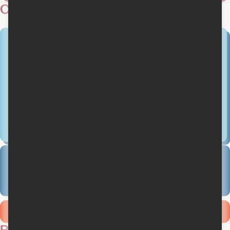
Critiques
31 juillet 2014
De la sorcellerie pelvienne
Critique de Élizabeth Lepage-Boily
4
71 critiques des membres
Ajouter ma critique
Revues de presse