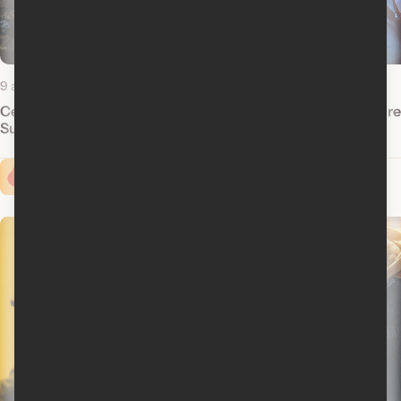
9 avril 2020
12 mars 2020
Ce que nous savons sur le prochain
Le meilleur et le pir
Suicide Squad
Cinoche.com vous propose ...