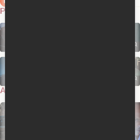
Extrait 2 en anglais
Extrait 1 en anglais
Photos
18
Actualités
42