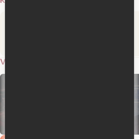
Médiafilm
La Presse
Lire la critique
Lire la critique
Vidéos
19