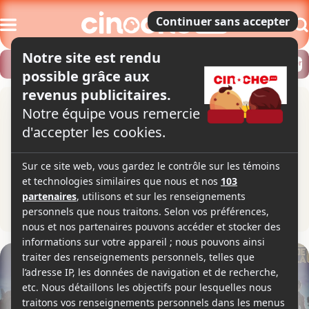
Modifier
Trouver un horaire
Localiser
Les gardiens de la galaxie
Guardians of the Galaxy
2h01
2014
Science-fiction