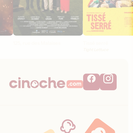
125, rue des Malaises
Tissé serré
Tight Lettuce