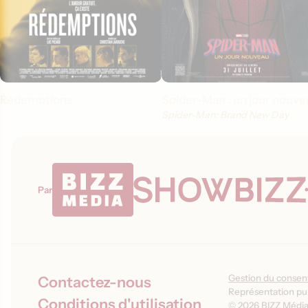
Rédemptions
Spider-Man : un jour nouve
Spider-Man: Brand New Day
Par
Gestion du conse
Contactez-nous
Représentation pub
Conditions d'utilisation
© 2026 BIZZ Média 