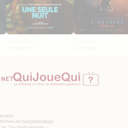
au
Une seule nuit
L'odyssée
One Night Only
The Odyssey
ntement
licitaire par
Fuel Digital Media
inc. Tous droits réservés. -