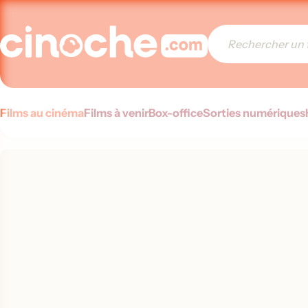
Films au cinéma
Films à venir
Box-office
Sorties numériques