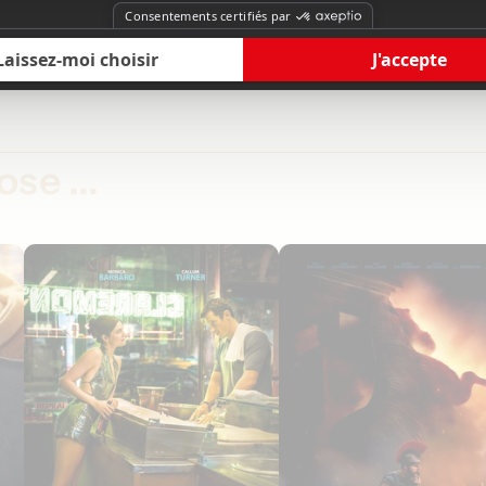
se ...