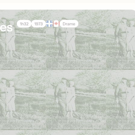
les
1h32
1973
Drame