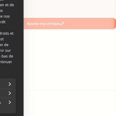
emier!
Ajouter ma critique