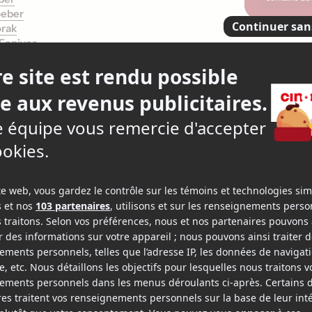
oeber
orak
 Fenjves
savaient trop
4
16 crit