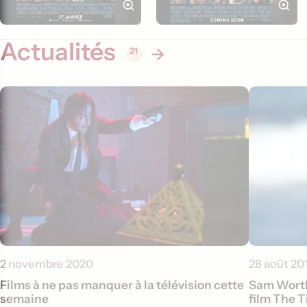
Actualités
21
2 novembre 2020
28 août 20
Films à ne pas manquer à la télévision cette
Sam Worthi
semaine
film The T