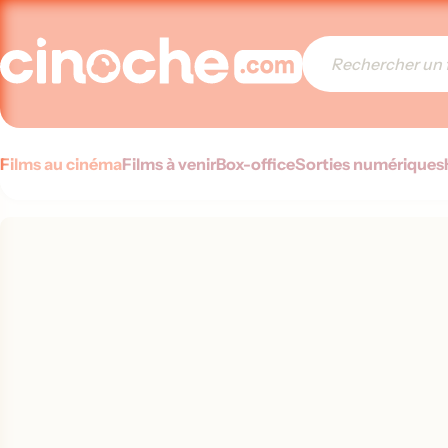
Films au cinéma
Films à venir
Box-office
Sorties numériques