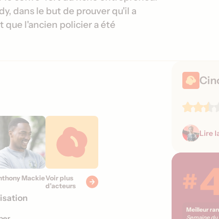
i
s
y, dans le but de prouver qu'il a
s
 que l'ancien policier a été
o
s
r
t
i
e
Cin
s
Lire l
#
nthony Mackie
Voir plus
d'acteurs
isation
Meilleur ra
ber
Semaine du