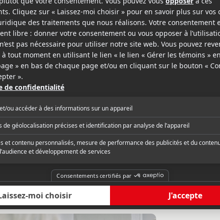
epage-Boily
ema.ca
Joblo.com
tionnant très loin derrière «The
« This is basically a B
or» et «The Ledge» qui savaient,
cast, but lacking any s
leur façon, sortir le meilleur de cette
you love B-movie thrill
 somme toute limitée, «Man on a
top glory you could c
manque de nerfs et de suspense. On
for the rest of you, L
critique complète
Lire la critique com
déjà à le voir dans trois mois sur les
satisfying as a rental.
 des clubs vidéo à un prix dérisoire. »