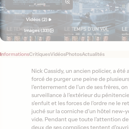
Vidéos (2)
Images (33)
Informations
Critiques
Vidéos
Photos
Actualités
S
I
Nick Cassidy, un ancien policier, a été
y
forcé de purger une peine de plusieurs
n
n
l'enterrement de l'un de ses frères, on
f
o
surveillance à l'extérieur du pénitencie
o
p
s'enfuit et les forces de l'ordre ne le 
s
r
juché sur la corniche d'un hôtel new-y
i
m
s
vide. Pendant que toute l'attention de 
a
deux de ses complices tentent d'ouvrir