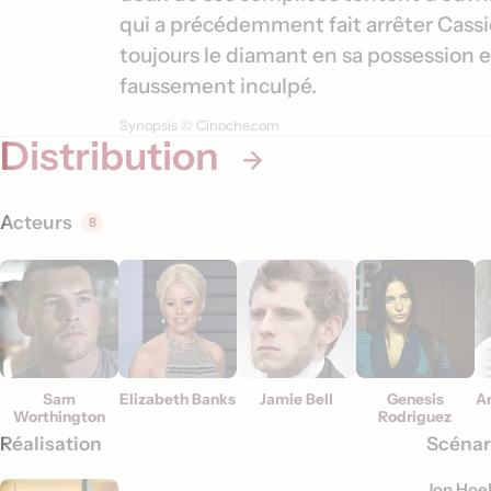
t
qui a précédemment fait arrêter Cassid
i
toujours le diamant en sa possession et
o
faussement inculpé.
n
Synopsis © Cinoche.com
Distribution
s
Acteurs
8
Sam
Elizabeth Banks
Jamie Bell
Genesis
A
Worthington
Rodriguez
Réalisation
Scénar
Jon Hoe