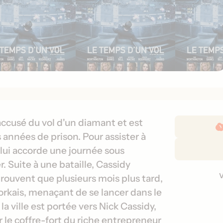
D
 accusé du vol d'un diamant et est
é
 années de prison. Pour assister à
t
 lui accorde une journée sous
a
r. Suite à une bataille, Cassidy
i
V
retrouvent que plusieurs mois plus tard,
l
e
orkais, menaçant de se lancer dans le
s
r
d
la ville est portée vers Nick Cassidy,
s
e
 le coffre-fort du riche entrepreneur