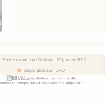
Sortie en salle au Québec :
27 janvier 2012
Disponible sur :
DVD
Distributeur :
Les Films Séville
ersions :
Le temps d'un vol (
v.f.
)
/
Man on a Ledge (
v.o.a.
)
V