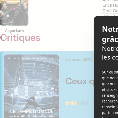
Erich H
Chris G
Pablo F.
Asger Leth
Critiques
25 janvier 2012
Ceux qui en 