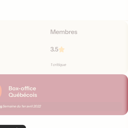
o
n
s
Membres
3.5
1 critique
9
Box-office
Québécois
ng
Semaine du
1er avril 2022