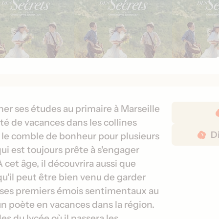
D
er ses études au primaire à Marseille
é
 été de vacances dans les collines
t
Di
i le comble de bonheur pour plusieurs
a
 qui est toujours prête à s'engager
i
 cet âge, il découvrira aussi que
l
 qu'il peut être bien venu de garder
s
d
ra ses premiers émois sentimentaux au
e
d'un poète en vacances dans la région.
s
es du lycée où il passera les