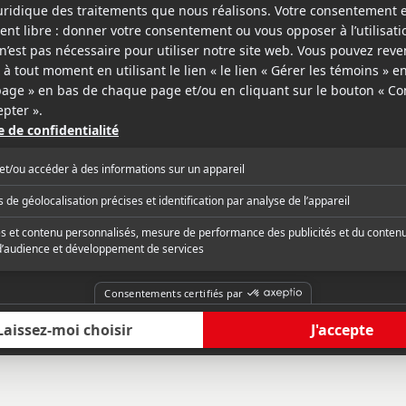
sse
Médiafilm
préciera quand même ce long métrage
« L'interprétation es
é pour ce qu'il est, même s'il n'est pas à
Léo Campion composan
r du souvenir que nous avait laissé, il y
crédible. »
, le diptyque d'Yves Robert La gloire de
 - Le château de ma mère, tiré des
critique complète
Lire la critique com
emiers tomes du roman
raphique de Marcel Pagnol. »