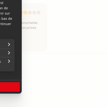
t cependant irréprochable,
t un petit Marcel très
plète