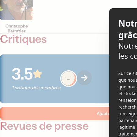
Christophe
Barratier
Critiques
3.5
1 critique des membres
Ajouter ma critique
Revues de presse