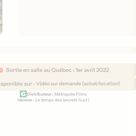
Sortie en salle au Québec :
1er avril 2022
sponible sur :
Vidéo sur demande (achat/location)
Distributeur :
Métropole Films
Version :
Le temps des secrets (
v.o.f.
)
V
e
r
s
i