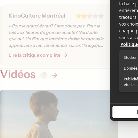
KinoCulture Montréal
La Pre
« Pour le grand écran? Sans doute pas. Pour la
« On ap
télé aux heures de grande écoute? Nul doute
ensoleill
que oui. Un film que l'extrême droite hexagonale
la hauteu
approuvera avec véhémence, suivant la logique
a 30 ans
du « c'était mieux avant ». Un recul dans le
mon père
Lire la critique complète
Lire la 
temps, mais mal ancré. »
deux pr
autobiog
Vidéos
1