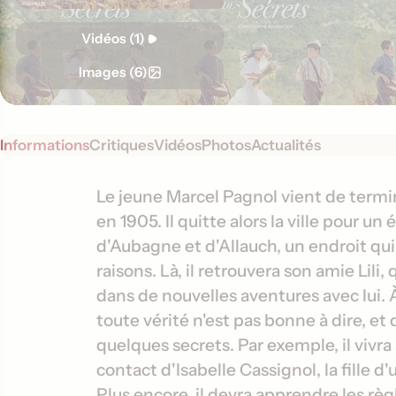
Vidéos (1)
Images (6)
Informations
Critiques
Vidéos
Photos
Actualités
S
I
Le jeune Marcel Pagnol vient de termin
y
en 1905. Il quitte alors la ville pour un
n
n
d'Aubagne et d'Allauch, un endroit qu
f
o
raisons. Là, il retrouvera son amie Lili,
o
p
dans de nouvelles aventures avec lui. À
s
r
toute vérité n'est pas bonne à dire, et
i
m
s
quelques secrets. Par exemple, il viv
a
contact d'Isabelle Cassignol, la fille 
t
Plus encore, il devra apprendre les règl