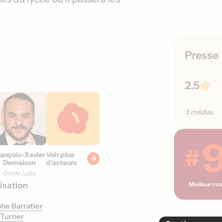
s
o
r
t
i
Presse
e
s
2.5
3 médias
#
rançois-Xavier
Voir plus
Demaison
d'acteurs
Oncle Jules
isation
Meilleur ra
he Barratier
 Turner