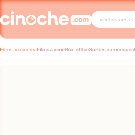
Films au cinéma
Films à venir
Box-office
Sorties numériques