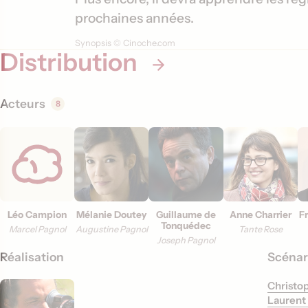
i
prochaines années.
o
Synopsis © Cinoche.com
Distribution
n
s
Acteurs
8
Léo Campion
Mélanie Doutey
Guillaume de
Anne Charrier
F
Tonquédec
Marcel Pagnol
Augustine Pagnol
Tante Rose
Joseph Pagnol
Réalisation
Scénar
Christop
Laurent