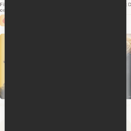
Films à ne pas manquer à la télévision
Sorties Blu-Ray et 
cette semaine
Last Jedi
Cinoche.com vous propose ...
Rédemptions
L'odyssée
The Odyssey
Spider-Man: Brand
New Day