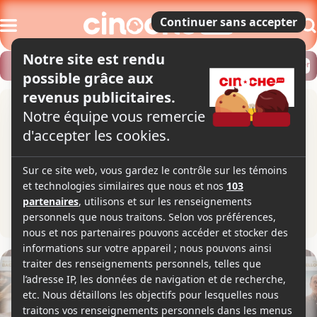
Modifier
Trouver un horaire
Localiser
Le sens de la fête
1h56
2017
Comédie