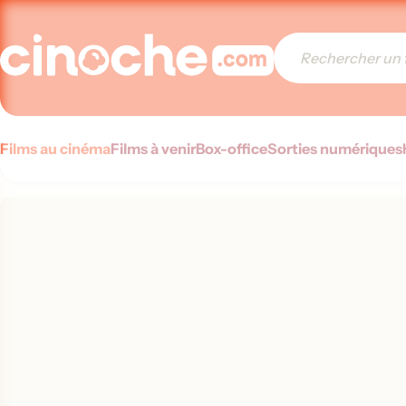
Films au cinéma
Films à venir
Box-office
Sorties numériques