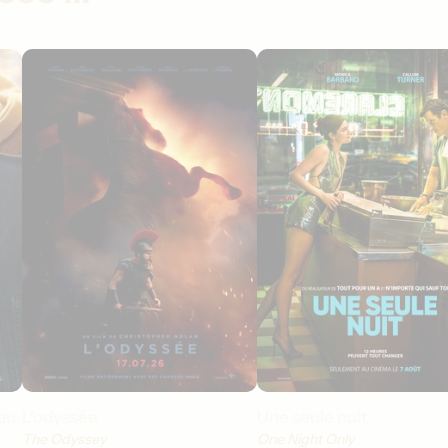
au
L'odyssée
Une seule nuit
The Odyssey
One Night Only