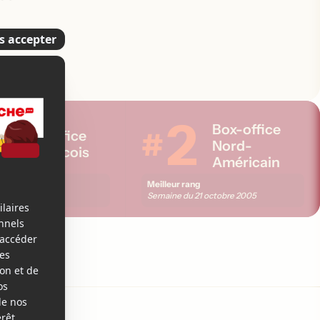
2
2
Box-office
#
Box-office
Nord-
Québécois
Américain
ng
Meilleur rang
21 octobre 2005
Semaine du
21 octobre 2005