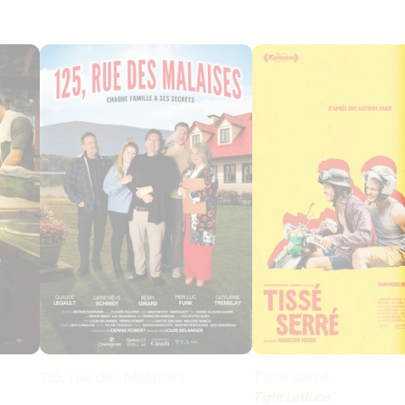
125, rue des Malaises
Tissé serré
Tight Lettuce