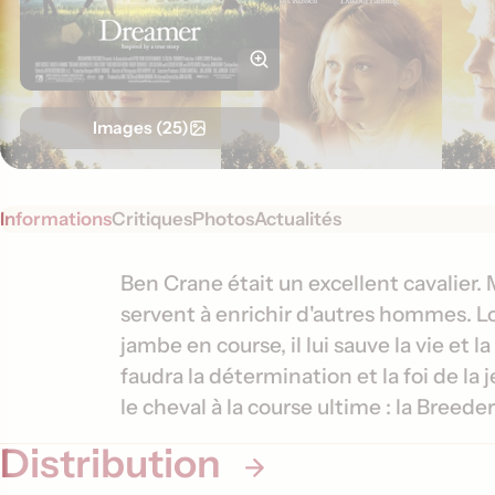
Images (25)
Informations
Critiques
Photos
Actualités
S
I
Ben Crane était un excellent cavalier.
y
servent à enrichir d'autres hommes. Lo
n
n
jambe en course, il lui sauve la vie et 
f
o
faudra la détermination et la foi de la 
o
p
le cheval à la course ultime : la Breeder
s
r
i
Distribution
m
s
a