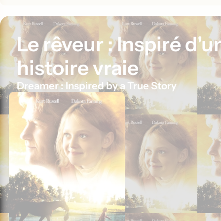
Le rêveur : Inspiré d'u
histoire vraie
Dreamer : Inspired by a True Story