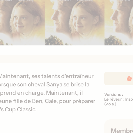
D
 Maintenant, ses talents d'entraîneur
é
rsque son cheval Sanya se brise la
t
la prend en charge. Maintenant, il
Versions :
V
a
Le rêveur : Insp
jeune fille de Ben, Cale, pour préparer
e
i
(
v.o.a.
)
's Cup Classic.
r
l
s
s
i
d
Membr
o
e