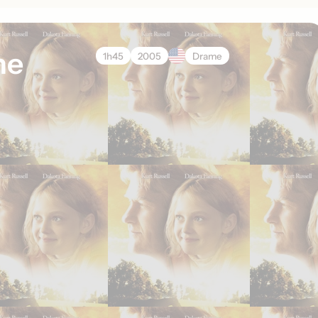
ne
1h45
2005
Drame