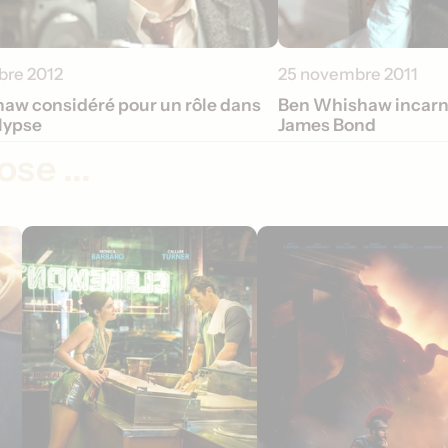
bre 2012
25 novembre 2011
aw considéré pour un rôle dans
Ben Whishaw incarne
lypse
James Bond
se ...