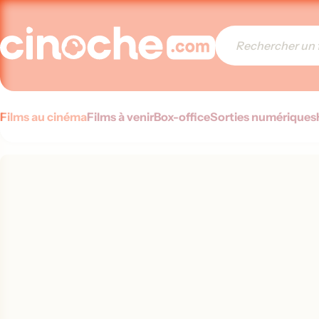
Films au cinéma
Films à venir
Box-office
Sorties numériques