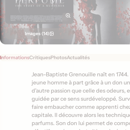
Images (14)
Informations
Critiques
Photos
Actualités
S
I
Jean-Baptiste Grenouille naît en 1744. 
y
jeune homme à part grâce à un don uni
n
n
d'autre passion que celle des odeurs, 
f
o
guidée par ce sens surdéveloppé. Surv
o
p
faire embaucher comme apprenti chez 
s
r
capitale. Il découvre alors les techniqu
i
m
s
parfums. Son don lui permet de comp
a