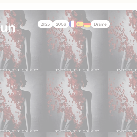
'un
2h25
2006
Drame