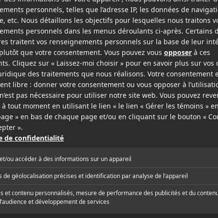
Birkin
ichinger
Süskind