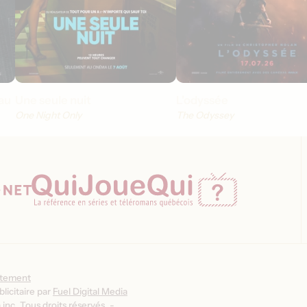
au
Une seule nuit
L'odyssée
One Night Only
The Odyssey
ntement
licitaire par
Fuel Digital Media
inc. Tous droits réservés. -