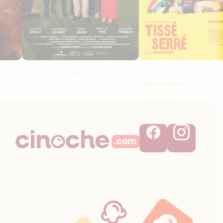
125, rue des Malaises
Tissé serré
Tight Lettuce