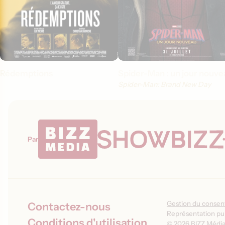
Rédemptions
Spider-Man : un jour nouve
Spider-Man: Brand New Day
Par
Gestion du conse
Contactez-nous
Représentation pub
Conditions d'utilisation
© 2026 BIZZ Média 