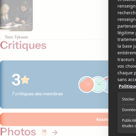
Andrew 
Bernd E
Patrick 
Tom Tykwer
Critiques
3
7 critiques des membres
Ajouter ma critique
Photos
14