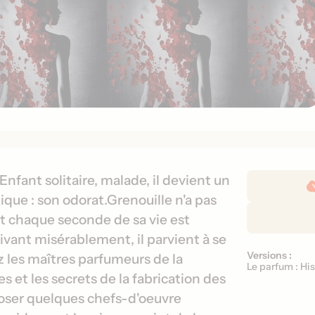
D
Enfant solitaire, malade, il devient un
é
que : son odorat.Grenouille n'a pas
t
et chaque seconde de sa vie est
a
ivant misérablement, il parvient à se
i
Versions :
V
les maîtres parfumeurs de la
l
Le parfum : His
e
es et les secrets de la fabrication des
s
r
d
oser quelques chefs-d'oeuvre
s
e