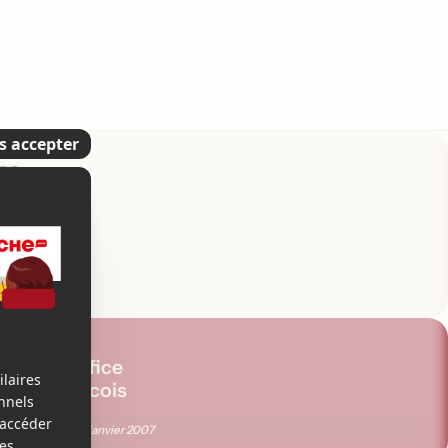
es
5
Box-office
Québécois
ng
Semaine du
19 janvier 2007