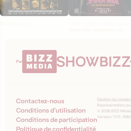
Rédemptions
Spider-Man : un jour nouve
Spider-Man: Brand New Day
Par
Gestion du conse
Contactez-nous
Représentation pub
Conditions d'utilisation
© 2026 BIZZ Média 
Version: 1.1.11
-
f68c
Conditions de participation
Politique de confidentialité