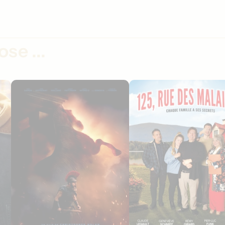
se ...