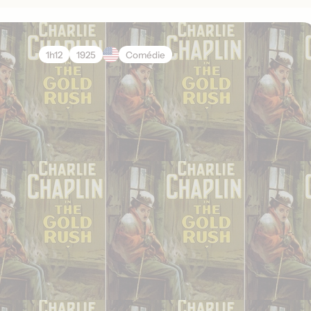
1h12
1925
Comédie