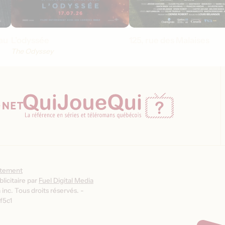
au
L'odyssée
125, rue des Malaises
The Odyssey
ntement
licitaire par
Fuel Digital Media
inc. Tous droits réservés. -
f5c1