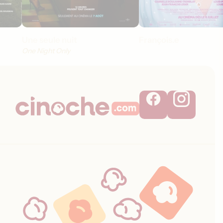
Une seule nuit
François.e
One Night Only