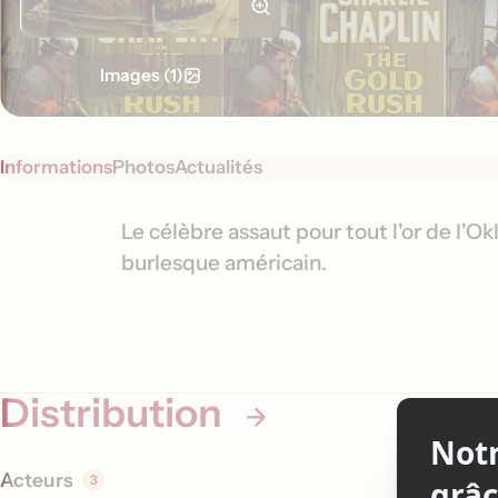
Images (1)
Informations
Photos
Actualités
S
I
Le célèbre assaut pour tout l'or de l'O
y
burlesque américain.
n
n
f
o
o
p
s
r
i
Distribution
m
s
a
t
Acteurs
3