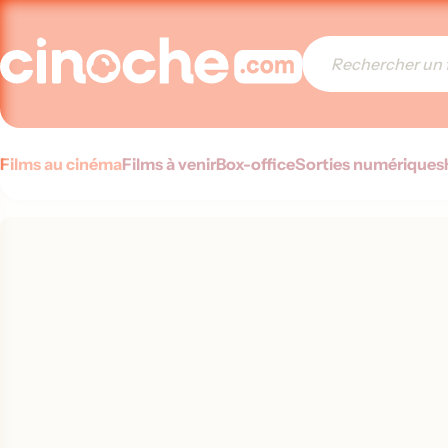
Films au cinéma
Films à venir
Box-office
Sorties numériques