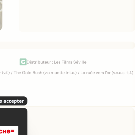
Distributeur :
Les Films Séville
r (
v.f.
)
/
The Gold Rush (
v.o.muette.int.a.
)
/
La ruée vers l'or (
v.o.a.s.-t.f.
)
es