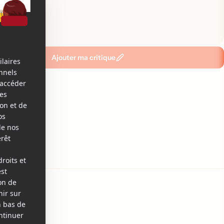
emier!
Ajouter ma critique