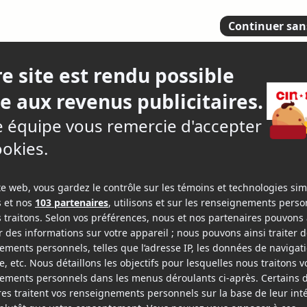
utenables
3
14 crit
epage-Boily