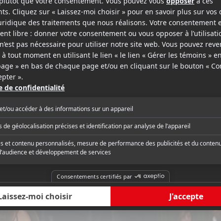
sse
Lecinema.ca
éaste irano-américaine Massy Tadjedin
« Certes encore, mais
 belles qualités d'écriture, ainsi que
actrices, toute agréabl
en scène et en images avec son
à faire un film, à ce q
long métrage, Last Night. »
critique complète
Lire la critique com