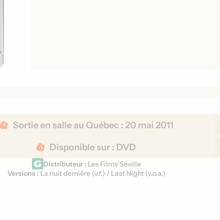
Sortie en salle au Québec :
20 mai 2011
Disponible sur :
DVD
Distributeur :
Les Films Séville
Versions :
La nuit dernière (
v.f.
)
/
Last Night (
v.o.a.
)
V
e
r
s