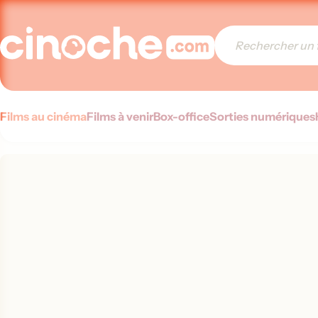
Films au cinéma
Films à venir
Box-office
Sorties numériques