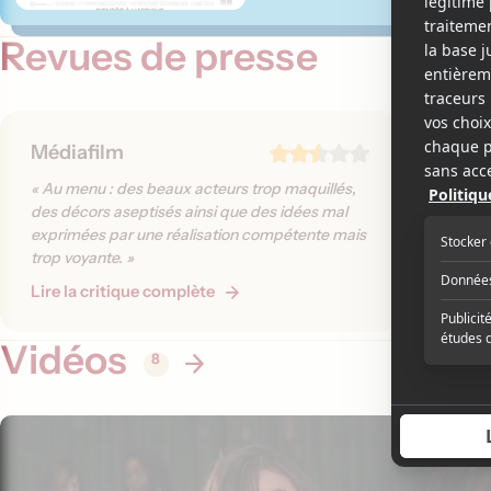
Revues de presse
Médiafilm
La Pre
« Au menu : des beaux acteurs trop maquillés,
« La cin
des décors aseptisés ainsi que des idées mal
montre de
exprimées par une réalisation compétente mais
de mise 
trop voyante. »
premier 
Lire la critique complète
Lire la 
Vidéos
8