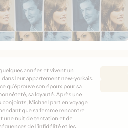
D
 quelques années et vivent un
é
e dans leur appartement new-yorkais.
t
nce qu'éprouve son époux pour sa
a
 honnêteté, sa loyauté. Après une
i
conjoints, Michael part en voyage
l
ée pendant que sa femme rencontre
s
d
t une nuit de tentation et de
e
quences de l'infidélité et les