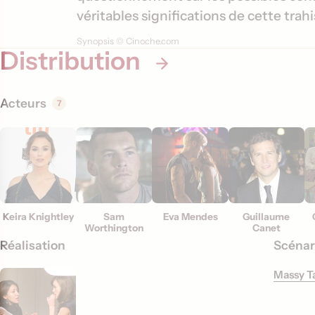
t
véritables significations de cette trah
i
Synopsis © Cinoche.com
Distribution
o
n
s
Acteurs
7
Keira Knightley
Sam
Eva Mendes
Guillaume
Worthington
Canet
Réalisation
Scénar
Massy T