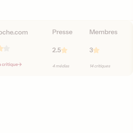
i
o
n
s
Presse
Membres
oche.com
2.5
3
a critique
4 médias
14 critiques