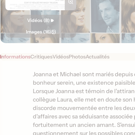
Vidéos (8)
Images (16)
Informations
Critiques
Vidéos
Photos
Actualités
S
I
Joanna et Michael sont mariés depuis
y
bonheur serein, une existence paisibl
n
n
Lorsque Joanna est témoin de l'attira
f
o
collègue Laura, elle met en doute son
o
p
discorde mouvementée entre les deux 
s
r
d'affaires avec sa séduisante associ
i
m
s
fortuitement un ancien amant. S'ensui
a
questionnement sur les possibles consé