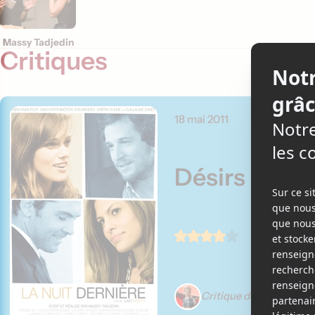
Massy Tadjedin
Critiques
18 mai 2011
Désirs inso
Critique de Élizabeth L