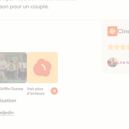
s
ison pour un couple.
s
o
r
Cin
t
i
e
s
Lire l
Griffin Dunne
Voir plus
d'acteurs
isation
adjedin