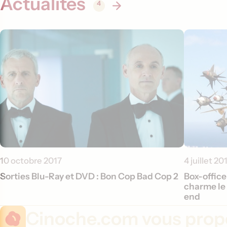
Actualités
4
10 octobre 2017
4 juillet 20
Sorties Blu-Ray et DVD : Bon Cop Bad Cop 2
Box-office
charme le
end
Cinoche.com vous propo