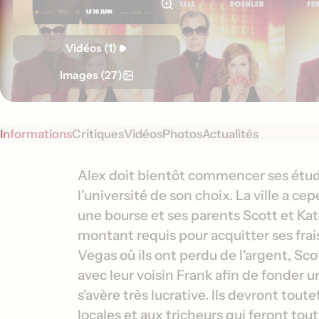
Vidéos (1)
Images (27)
Informations
Critiques
Vidéos
Photos
Actualités
S
I
Alex doit bientôt commencer ses étude
y
l'université de son choix. La ville a c
n
n
une bourse et ses parents Scott et Ka
f
o
montant requis pour acquitter ses frai
o
p
Vegas où ils ont perdu de l'argent, Sco
s
r
avec leur voisin Frank afin de fonder un
i
m
s
s'avère très lucrative. Ils devront toute
a
locales et aux tricheurs qui feront tou