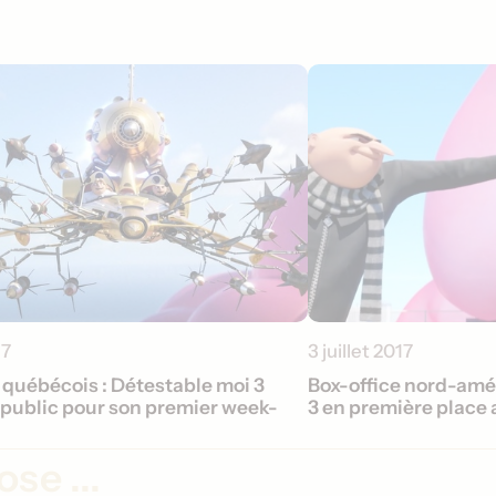
17
3 juillet 2017
 québécois : Détestable moi 3
Box-office nord-amé
 public pour son premier week-
3 en première place 
se ...