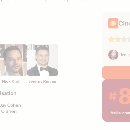
s
s
o
Cin
r
t
i
e
s
Lire l
Nick Kroll
Jeremy Renner
#
isation
Jay Cohen
 O'Brien
Meilleur ra