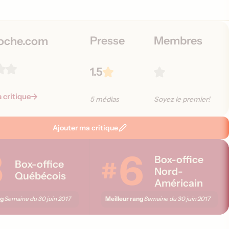
i
o
n
Presse
Membres
s
oche.com
1.5
a critique
5 médias
Soyez le premier!
Ajouter ma critique
8
6
Box-office
#
Box-office
Nord-
Québécois
Américain
ng
Meilleur rang
Semaine du
30 juin 2017
Semaine du
30 juin 2017