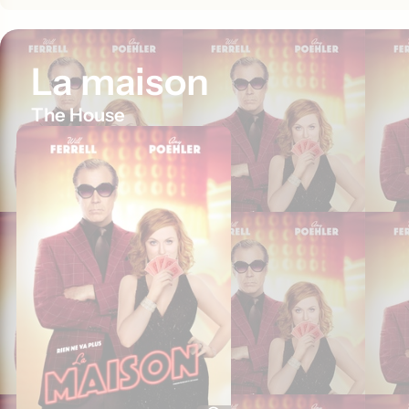
La maison
The House