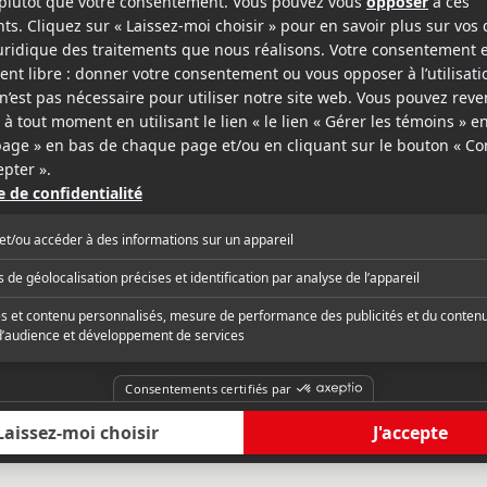
ollywood Reporter
Variety
y funny people are running around
« Will Ferrell and Am
 doing very unfunny things, it's hard
open a casino to pay t
e distracted imagining how much better
stuck in a bad bet of
er movie might be. »
critique complète
Lire la critique com