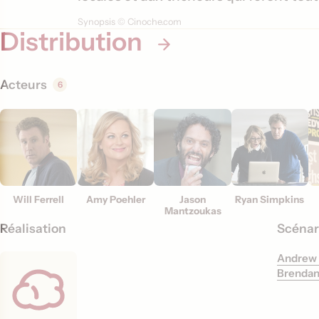
t
Synopsis © Cinoche.com
i
Distribution
o
n
Acteurs
6
s
Will Ferrell
Amy Poehler
Jason
Ryan Simpkins
Mantzoukas
Réalisation
Scénar
Andrew 
Brendan