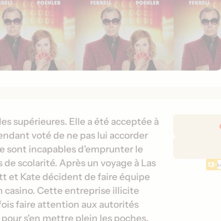
D
s supérieures. Elle a été acceptée à
é
ependant voté de ne pas lui accorder
t
te sont incapables d'emprunter le
a
s de scolarité. Après un voyage à Las
L
i
tt et Kate décident de faire équipe
l
 casino. Cette entreprise illicite
s
d
fois faire attention aux autorités
e
t pour s'en mettre plein les poches.