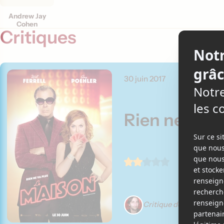
Andrew Jay
Cohen
Critiques
30 juin 2017
Rien ne va p
Critique de Martin Gig