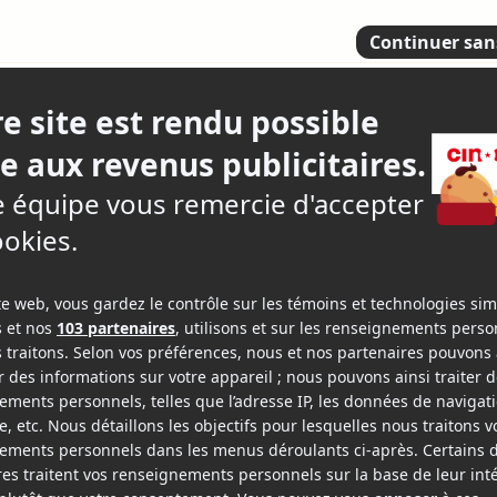
lus
nac