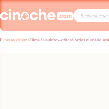
Films au cinéma
Films à venir
Box-office
Sorties numériques