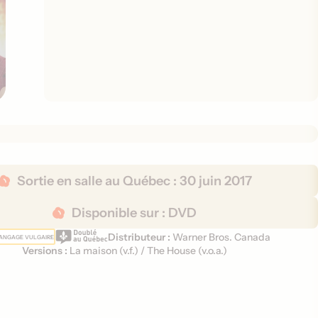
Sortie en salle au Québec :
30 juin 2017
Disponible sur :
DVD
Distributeur :
Warner Bros. Canada
ANGAGE VULGAIRE
Versions :
La maison (
v.f.
)
/
The House (
v.o.a.
)
V
e
r
s