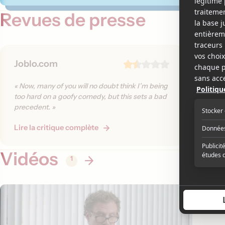
Revues de presse
Joblo.com
The H
« As ver
« Now, many of you will no doubt think I’m being
onscreen
too hard on a goofy comedy, but this sets a bad
not to b
precedent. »
that oth
Lire la critique complète
Lire la 
Vidéos
1