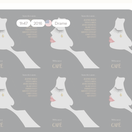
1h47
2016
Drame