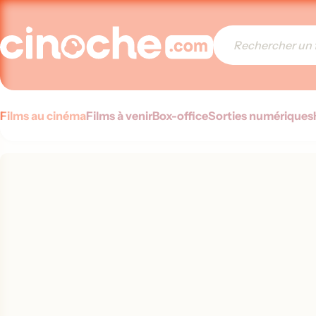
Films au cinéma
Films à venir
Box-office
Sorties numériques