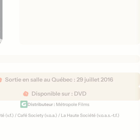
Sortie en salle au Québec :
29 juillet 2016
Disponible sur :
DVD
Distributeur :
Métropole Films
té (
v.f.
)
/
Café Society (
v.o.a.
)
/
La Haute Société (
v.o.a.s.-t.f.
)