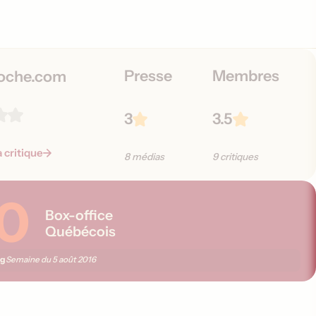
Presse
Membres
oche.com
3
3.5
a critique
8 médias
9 critiques
10
Box-office
Québécois
ng
Semaine du
5 août 2016