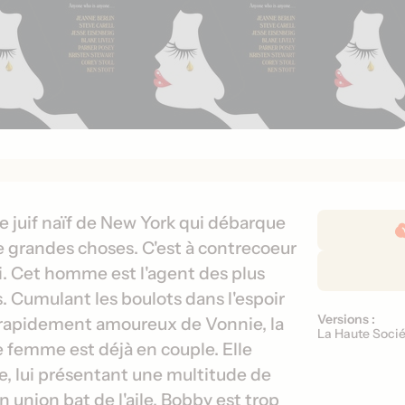
D
e juif naïf de New York qui débarque
é
e grandes choses. C'est à contrecoeur
t
i. Cet homme est l'agent des plus
a
s. Cumulant les boulots dans l'espoir
i
Versions :
V
t rapidement amoureux de Vonnie, la
l
La Haute Socié
e
e femme est déjà en couple. Elle
s
r
d
, lui présentant une multitude de
s
e
n union bat de l'aile, Bobby est trop