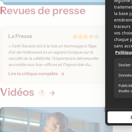
Revues de presse
La Presse
Agenc
« Café Society est à la fois un hommage à l'âge
« Même s
d'or de Hollywood et un regard ironique sur la
French o
vacuité de la célébrité, l'importance démesurée
le long
accordée aux box-offices et l'hypocrisie du
et léger.
milieu du show-business - qui vaut pour hier
Lire la critique complète
Lire la 
comme pour aujourd'hui. »
Vidéos
1