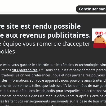
3.
9 criti
nac