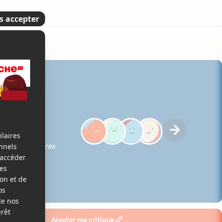
5
ques des membres
Ajouter ma critique