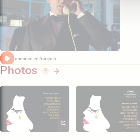
Bande-annonce en français
Photos
2