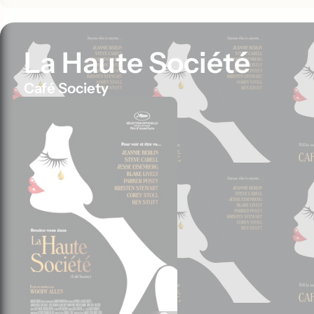
La Haute Société
Café Society