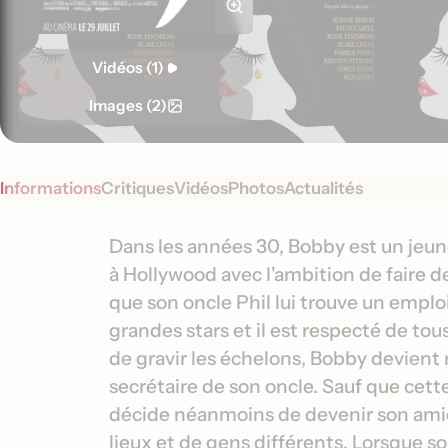
Vidéos (1)
Images (2)
Informations
Critiques
Vidéos
Photos
Actualités
S
I
Dans les années 30, Bobby est un jeun
y
à Hollywood avec l'ambition de faire d
n
n
que son oncle Phil lui trouve un emplo
f
o
grandes stars et il est respecté de tou
o
p
de gravir les échelons, Bobby devien
s
r
secrétaire de son oncle. Sauf que cett
i
m
s
décide néanmoins de devenir son amie
a
lieux et de gens différents. Lorsque so