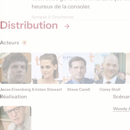
t
heureux de la consoler.
i
Synopsis © Cinoche.com
Distribution
o
n
s
Acteurs
6
Jesse Eisenberg
Kristen Stewart
Steve Carell
Corey Stoll
Réalisation
Scénar
Woody A