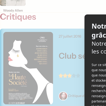
Woody Allen
Critiques
27 juillet 2016
Club sélect
Critique de Martin Gig