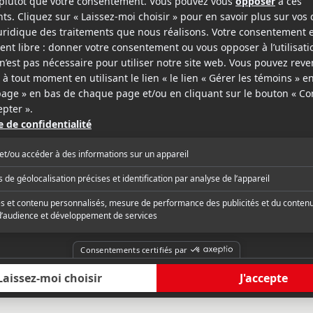
e QMI
Cinéfilic
i La Haute société est loin de Jasmine
« Café Society n'est 
u de Minuit à Paris pour ne citer qu'eux,
Allen… mais il s'agit d
 métrage demeure néanmoins agréable
divertissant, dans la 
 Mais n'y cherchez rien d'autre. »
the Moonlight. Nous n
»
critique complète
Lire la critique com