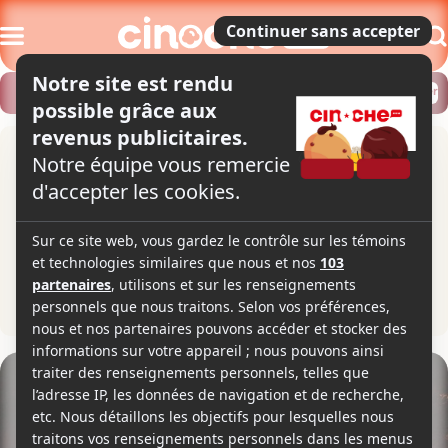
Modifier
Trouver un horaire
Localiser
Indiana Jones et le temple
maudit
Indiana Jones and the Temple of Doom