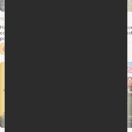
15 mars 2016
6 mai 2015
Harrison Ford et Steven Spielberg
Un nouveau film sur
confirment un nouveau Indiana Jones
confirmé par Lucas
pour 2019
Cinoche.com vous propose ...