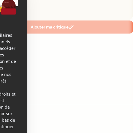
emier!
Ajouter ma critique