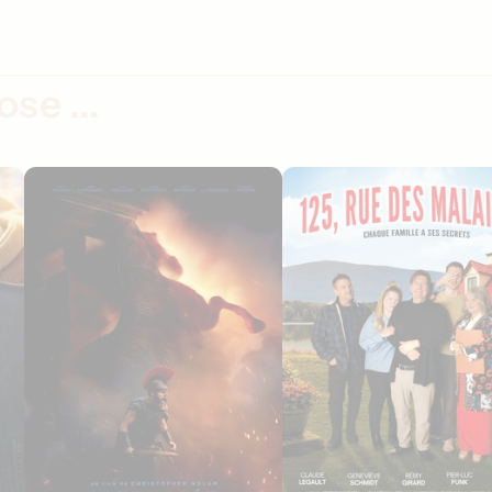
se ...