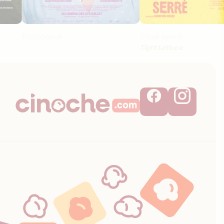
François.e
Tissé serré
Tight Lettuce