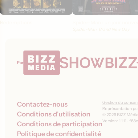
Rédemptions
Spider-Man : un jour nouve
Spider-Man: Brand New Day
Par
Gestion du conse
Contactez-nous
Représentation pub
Conditions d'utilisation
© 2026 BIZZ Média 
Version: 1.1.11
-
f68c
Conditions de participation
Politique de confidentialité