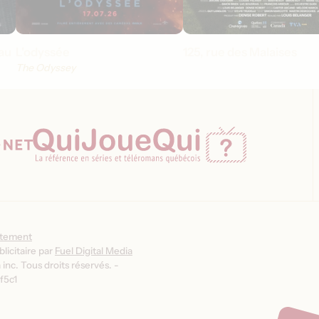
au
L'odyssée
125, rue des Malaises
The Odyssey
ntement
licitaire par
Fuel Digital Media
inc. Tous droits réservés. -
f5c1