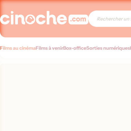
Films au cinéma
Films à venir
Box-office
Sorties numériques