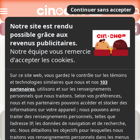
Modifier
Trouver un horaire
Localiser
Hulk Hogan Project
2021
Drame biographique