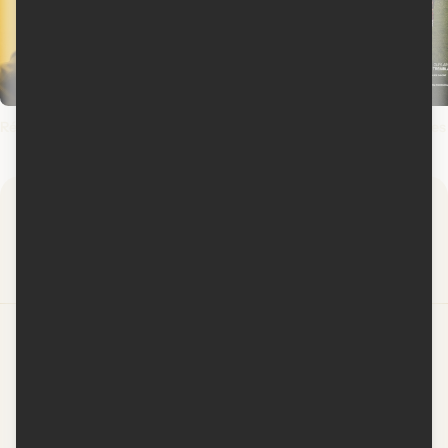
Rédemptions
Spider-Man : un jour nouveau
125, rue des Malaises
Spider-Man: Brand
New Day
Par
Contactez-nous
Conditions d'utilisation