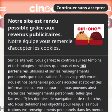
Modifier
Trouver un horaire
Localiser
Retour à la fiche du film
Histoires Parallèles