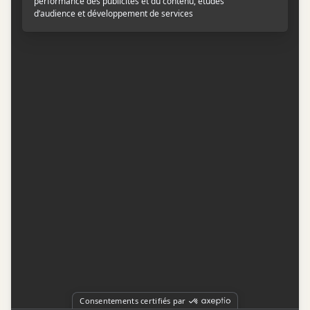
Contactez-nous
Conditions d'utilisation
Conditions de participation
Politique de confidentialité
Gestion du consentement
Représentation publicitaire par
Fuel Digital Media
© 2026 BIZZ Média inc. Tous droits réservés. -
Version: 1.1.11
-
f68cf5c1