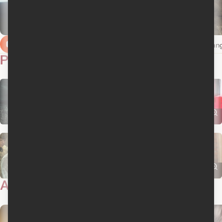
Bande-annonce en français
Bande-annonce en ang
Photos
8
Actualités
10