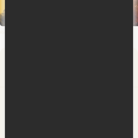
Rédemptions
Spider-Man : un jour nouveau
L'odyssée
Spider-Man: Brand
The Odyssey
New Day
Par
Contactez-nous
Conditions d'utilisation