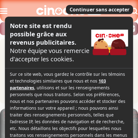
Modifier
Trouver un horaire
Localiser
Histoires effrayantes à raconter
dans le noir
Scary Stories to Tell in the Dark