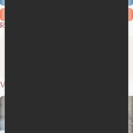
Ajouter ma critique
Revues de presse
Cinémaniak.net
Séquences
Lire la critique
Lire la critique
Vidéos
6