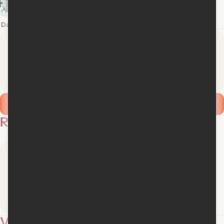
David Wain
Presse
Membres
3
Soyez le
1 média
premier!
Ajouter ma critique
Revues de presse
Médiafilm
Lire la critique
Vidéos
2