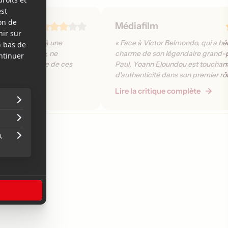
Médiafilm
titre fait écho à une
« Face à Victor Belmondo, qui a hér
ques Goldman, ne
charme de son légendaire grand-
 mais fait partie de ces
Paul, Yoann Eloundou est touchan
ont du bien. »
d'authenticité dans son premier rô
écran. »
plète
Lire la critique complète