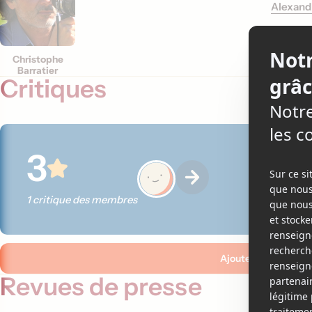
Alexandr
Christophe
Barratier
Critiques
3
1 critique des membres
Ajouter ma critique
Revues de presse