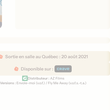
Sortie en salle au Québec :
20 août 2021
Disponible sur :
Distributeur :
AZ Films
Versions :
Envole-moi (
v.o.f.
)
/
Fly Me Away (
v.o.f.s.-t.a.
)
V
e
r
s
i