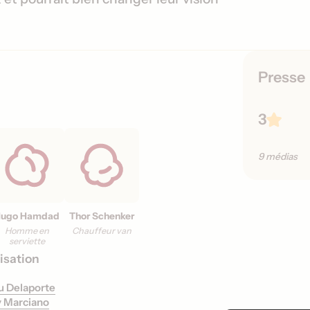
s
o
r
t
i
Presse
e
s
3
9 médias
Hugo Hamdad
Thor Schenker
Homme en
Chauffeur van
serviette
isation
u Delaporte
 Marciano