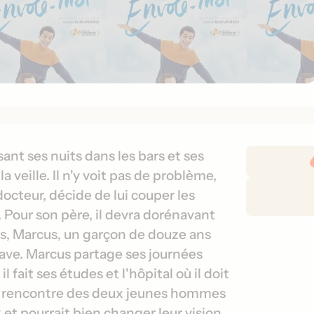
D
nt ses nuits dans les bars et ses
é
 veille. Il n'y voit pas de problème,
t
octeur, décide de lui couper les
a
ler. Pour son père, il devra dorénavant
i
ts, Marcus, un garçon de douze ans
l
ve. Marcus partage ses journées
s
d
l fait ses études et l'hôpital où il doit
e
a rencontre des deux jeunes hommes
s
 et pourrait bien changer leur vision