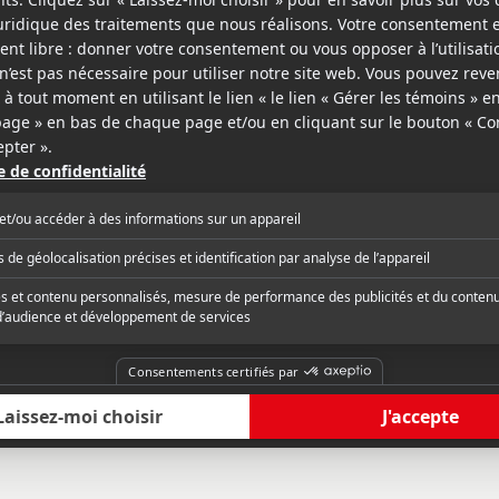
il
La Presse
ateur des Choristes, Christophe
« Envole-moi, dont le 
r propose un film réconfort avec
chanson de Jean-Jac
oi, qui nous présente un chouette duo
réinvente pas la roue,
 et un récit de résilience et d'amitié. »
films attachants qui f
critique complète
Lire la critique com