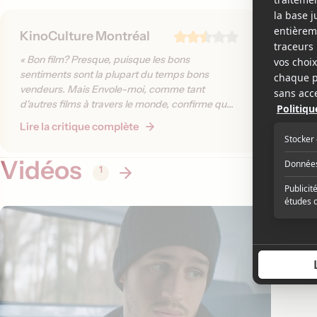
KinoCulture Montréal
Le Sole
« Bon film? Presque, puisque les bons
« Réalis
sentiments sont la plupart du temps bons
Barratie
vendeurs. Mais Envole-moi, comme tant
Envole-m
d'autres films à travers le monde, confirme que
d'acteurs
le genre ne cesse d'augmenter, comme un
Lire la critique complète
Lire la 
antidote au monde cruel où on vit... »
Vidéos
1