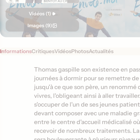
Vidéos (1)
Images (9)
Informations
Critiques
Vidéos
Photos
Actualités
S
I
Thomas gaspille son existence en passa
y
journées à dormir pour se remettre de la
n
n
jusqu'à ce que son père, un renommé d
f
o
vivres, l'obligeant ainsi à aller travail
o
p
s'occuper de l'un de ses jeunes patien
s
r
devant composer avec une maladie gra
i
m
s
entre le centre d'accueil médicalisé où i
a
recevoir de nombreux traitements. L
t
sera bouleversante à plusieurs niveaux