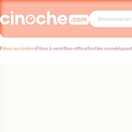
Films au cinéma
Films à venir
Box-office
Sorties numériques