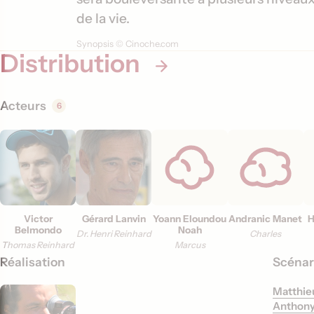
i
de la vie.
o
Synopsis © Cinoche.com
Distribution
n
s
Acteurs
6
Victor
Gérard Lanvin
Yoann Eloundou
Andranic Manet
Belmondo
Noah
Dr. Henri Reinhard
Charles
Thomas Reinhard
Marcus
Réalisation
Scénar
Matthie
Anthony