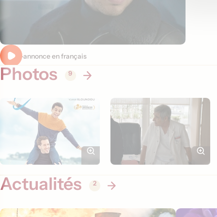
Bande-annonce en français
Photos
9
Actualités
2