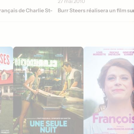
27 mai 2010
ançais de Charlie St-
Burr Steers réalisera un film su