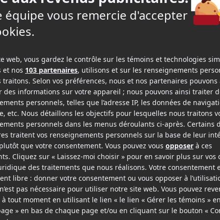
Meilleur ra
lardi