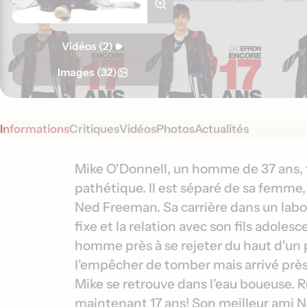
Vidéos (2)
Images (32)
Informations
Critiques
Vidéos
Photos
Actualités
S
I
Mike O'Donnell, un homme de 37 ans, 
y
pathétique. Il est séparé de sa femme, 
n
n
Ned Freeman. Sa carrière dans un lab
f
o
fixe et la relation avec son fils adolesce
o
p
homme près à se rejeter du haut d'un
s
r
l'empêcher de tomber mais arrivé près 
i
m
s
Mike se retrouve dans l'eau boueuse. R
a
maintenant 17 ans! Son meilleur ami N