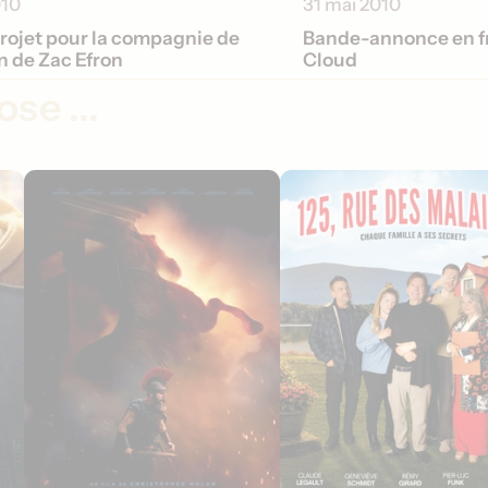
010
31 mai 2010
rojet pour la compagnie de
Bande-annonce en fr
n de Zac Efron
Cloud
se ...