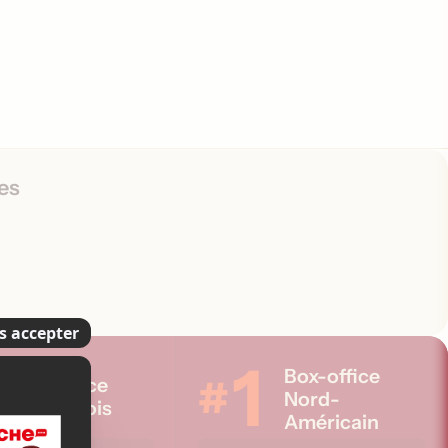
i
o
n
s
es
1
Box-office
#
Box-office
Nord-
Québécois
Américain