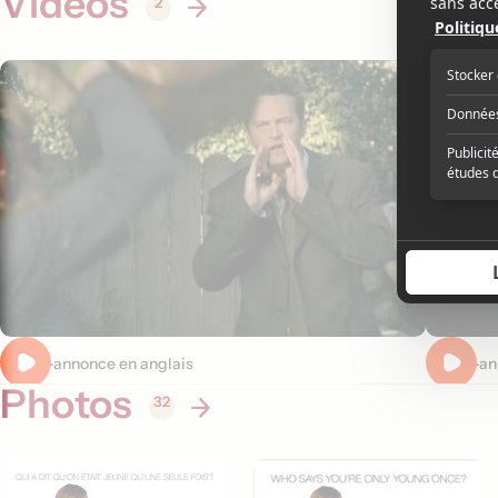
Vidéos
2
Bande-annonce en anglais
Bande-ann
Photos
32