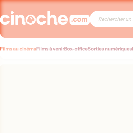
Films au cinéma
Films à venir
Box-office
Sorties numériques