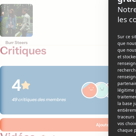
Jason Fi
Burr Steers
Critiques
4
49 critiques des membres
Ajouter ma critique