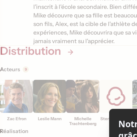
t
l'inscrit à l'école secondaire. Bien di
i
Mike découvre que sa fille est beaucou
o
son fils, Alex, est la cible de l'athlète 
expériences, Mike découvrira que sa vie
n
jamais vraiment su l'apprécier.
s
Distribution
Acteurs
9
Zac Efron
Leslie Mann
Michelle
Sterling Knight
T
Trachtenberg
Réalisation
Scénar