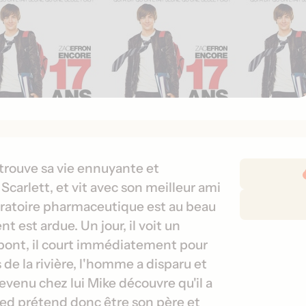
D
trouve sa vie ennuyante et
é
Scarlett, et vit avec son meilleur ami
t
oratoire pharmaceutique est au beau
a
nt est ardue. Un jour, il voit un
i
 pont, il court immédiatement pour
l
de la rivière, l'homme a disparu et
s
d
evenu chez lui Mike découvre qu'il a
e
ed prétend donc être son père et