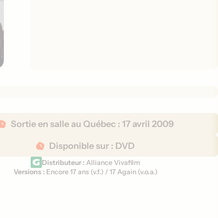
Sortie en salle au Québec :
17 avril 2009
Disponible sur :
DVD
Distributeur :
Alliance Vivafilm
Versions :
Encore 17 ans (
v.f.
)
/
17 Again (
v.o.a.
)
V
e
r
s