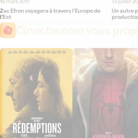
15 mars 2011
13 juillet 2
Zac Efron voyagera à travers l'Europe de
Un autre p
l'Est
productio
Cinoche.com vous propo