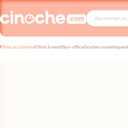
Films au cinéma
Films à venir
Box-office
Sorties numériques