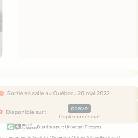
Sortie en salle au Québec :
20 mai 2022
Disponible sur :
Copie numérique
Distributeur :
Universal Pictures
: Une nouvelle ère (
v.f.
)
/
Downton Abbey: A New Era (
v.o.a.
)