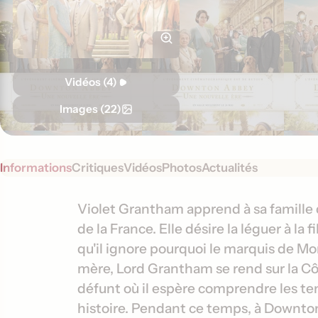
Vidéos (4)
Images (22)
Informations
Critiques
Vidéos
Photos
Actualités
S
I
Violet Grantham apprend à sa famille qu
y
de la France. Elle désire la léguer à la 
n
n
qu'il ignore pourquoi le marquis de Mo
f
o
mère, Lord Grantham se rend sur la Cô
o
p
défunt où il espère comprendre les ten
s
r
histoire. Pendant ce temps, à Downton
i