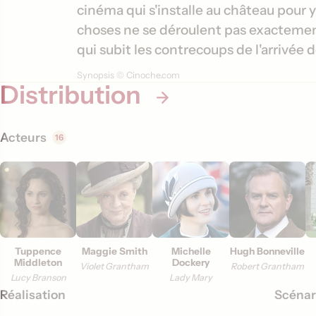
m
s
cinéma qui s'installe au château pour
a
choses ne se déroulent pas exacteme
t
qui subit les contrecoups de l'arrivée d
i
Synopsis © Cinoche.com
Distribution
o
n
s
Acteurs
16
Tuppence
Maggie Smith
Michelle
Hugh Bonneville
Middleton
Dockery
Violet Grantham
Robert Grantham
Lucy Branson
Lady Mary
Réalisation
Scénar