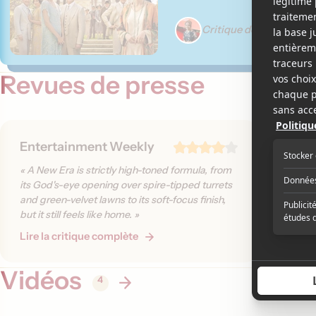
Critique de Élizabeth L
Revues de presse
Entertainment Weekly
Variet
« A New Era is strictly high-toned formula, from
« Half th
its God's-eye opening over spire-tipped turrets
host Hol
and green-velvet lawns to its soft-focus finish,
reunion,
but it still feels like home. »
matriarc
Lire la critique complète
Lire la 
Vidéos
4