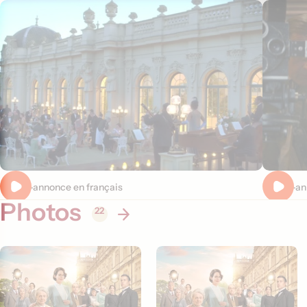
Bande-annonce en français
Bande-an
Photos
22