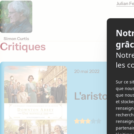
Julian F
Simon Curtis
Critiques
20 mai 2022
L'aristocrat