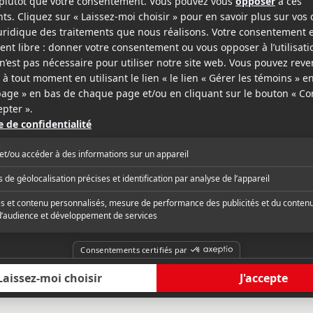
epage-Boily
y
Joblo.com
e cast head to France, while the rest
« It's strictly for fans,
lywood guests in this crowd-pleasing
are still a lot of those
 centering Mary as the family's new
massive hit theatrically
h. »
streaming. »
critique complète
Lire la critique com