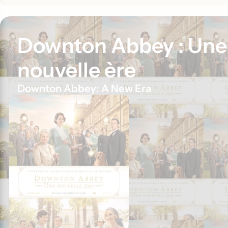
Downton Abbey : Une
nouvelle ère
Downton Abbey: A New Era