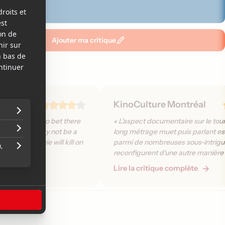
Ajouter ma critique
KinoCulture Montréal
 but I'm willing to bet there
« L'aspect documentaire sur le tou
 out there. It may not be a
long métrage muet puis parlant es
, but this movie will kill on
parmi de nombreuses sous-intrigu
reconfigurent d'une autre manière 
plusieurs de ces personnages que
plète
Lire la critique complète
appris à connaître au fil des ans. »