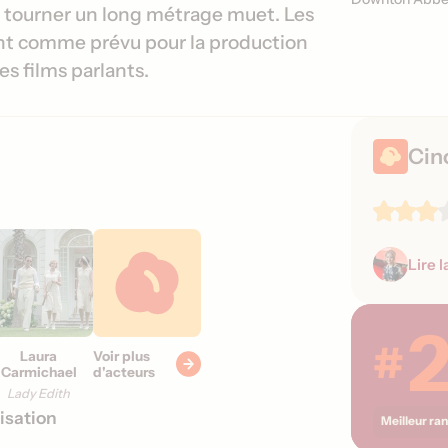
e
d
 y tourner un long métrage muet. Les
r
e
nt comme prévu pour la production
s
s
es films parlants.
i
s
o
o
n
r
Cin
s
t
i
e
s
Lire l
#
Laura
Voir plus
Carmichael
d'acteurs
Lady Edith
isation
Meilleur ra