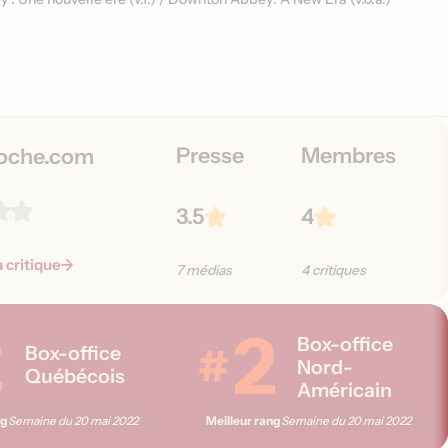
Presse
Membres
oche.com
3.5
4
a critique
7 médias
4 critiques
2
2
Box-office
#
Box-office
Nord-
Québécois
Américain
ng
Meilleur rang
Semaine du
20 mai 2022
Semaine du
20 mai 2022