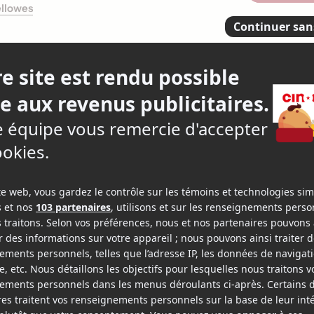
ellowes
ie en vacances
4
4 criti