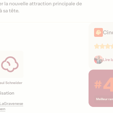
i
d
 la nouvelle attraction principale de
o
e
à sa tête.
n
s
s
s
o
Cin
r
t
i
e
s
Lire l
#
aul Schneider
isation
Meilleur ra
 LaGravenese
uen