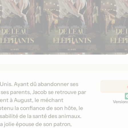
D
-Unis. Ayant dû abandonner ses
é
 ses parents, Jacob se retrouve par
t
ient à August, le méchant
Version
V
a
btenu la confiance de son hôte, le
e
i
abilité de la santé des animaux.
r
l
s
la jolie épouse de son patron,
s