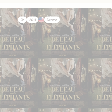
2h
2011
Drame