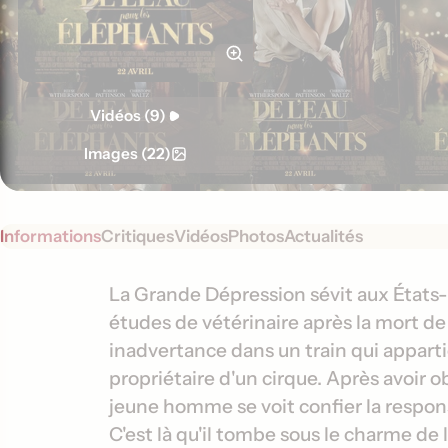
Vidéos (9)
Images (22)
Informations
Critiques
Vidéos
Photos
Actualités
S
I
La Grande Dépression sévit aux États
y
études de vétérinaire après la mort de
n
n
inadvertance dans un train qui appart
f
o
propriétaire d'un cirque. Après avoir o
o
p
jeune homme se voit confier la respons
s
r
C'est là qu'il tombe sous le charme de 
i