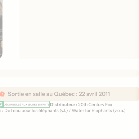
Sortie en salle au Québec :
22 avril 2011
Distributeur :
20th Century Fox
DÉCONSEILLÉ AUX JEUNES ENFANTS
s :
De l'eau pour les éléphants (
v.f.
)
/
Water for Elephants (
v.o.a.
)