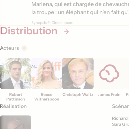
m
s
Marlena, qui est chargée de chevaucher
a
la troupe : un éléphant qui n'en fait qu'
t
Synopsis © Cinoche.com
i
Distribution
o
n
Acteurs
5
s
Robert
Reese
Christoph Waltz
James Frain
P
Pattinson
Witherspoon
Réalisation
Scénar
Richard
Sara Gr