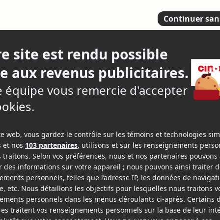
t un cirque
4
29 crit