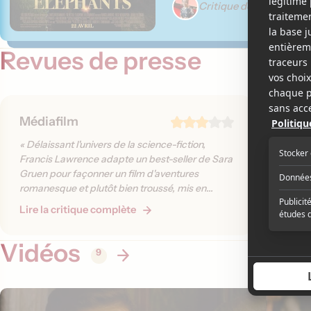
Critique de Élizabeth L
Revues de presse
Médiafilm
La Pre
« Délaissant l'univers de la science-fiction,
« Et pui
Francis Lawrence adapte un best-seller de Sara
personna
Gruen pour façonner un film d'aventures
n'émerge
romanesque et plutôt bien troussé, mis en
Les glan
scène avec une élégance discrète. »
réagisse
Lire la critique complète
Lire la 
aucune l
Vidéos
9