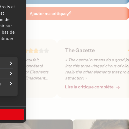
Ajouter ma critique
The Gazette
onventionnel qui fait
« The central humans do a good job
isibilité par l'honnêteté
into this three-ringed circus of clich
ments, Water for Elephants
really the other elements that provi
sensibles qui s'imaginent
attraction. »
 est l'homme idéal pour
plète
Lire la critique complète
»