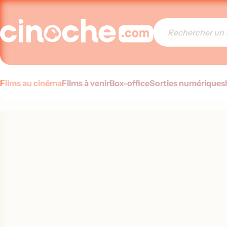
Films au cinéma
Films à venir
Box-office
Sorties numériques