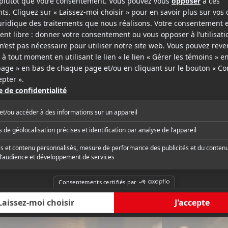
epage-Boily
sse
Lecinema.ca
s? Et puis l'ensemble tombe à plat. Les
« Drame romantique c
ges restent bidimensionnels,
oublier sa grande prév
nt pas de l'écran. Leur drame non plus.
apportée à ses senti
des lacrymales, même celles qui
fera fondre les âmes 
nt au quart de tour, ne sécrètent
que Robert Pattinson
critique complète
Lire la critique com
arme. C'est un signe. Pas un bon. »
Reese Witherspoon. 