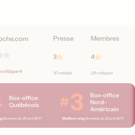
Presse
Membres
oche.com
3
4
a critique
10 médias
29 critiques
4
3
Box-office
#
Box-office
Nord-
Québécois
Américain
ng
Meilleur rang
Semaine du
29 avril 2011
Semaine du
22 avril 2011