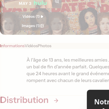
Vidéos (1)
Images (1)
Informations
Vidéos
Photos
S
I
À l'âge de 13 ans, les meilleures amies
y
un bal de fin d'année parfait. Quelques
n
n
que 24 heures avant le grand événement
f
o
rompent avec chacun de leurs cavalier
o
p
s
r
i
Distribution
m
s
a