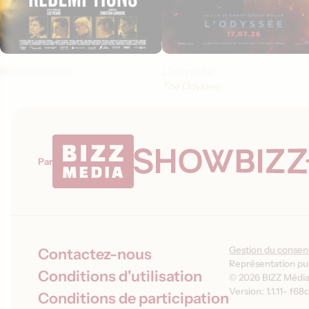
Rédemptions
L'odyssée
The Odyssey
Par
Gestion du conse
Contactez-nous
Représentation pub
Conditions d'utilisation
© 2026 BIZZ Média 
Version: 1.1.11
-
f68c
Conditions de participation