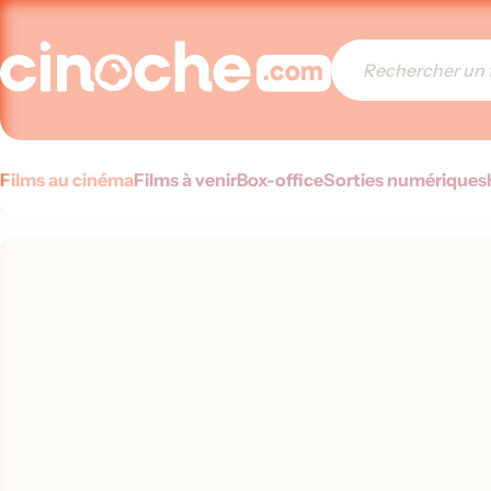
Films au cinéma
Films à venir
Box-office
Sorties numériques