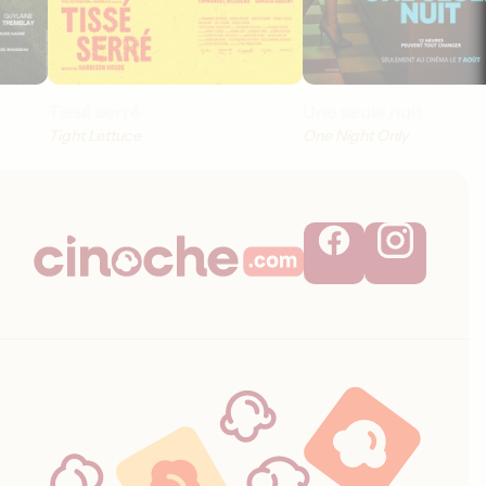
Tissé serré
Une seule nuit
Tight Lettuce
One Night Only