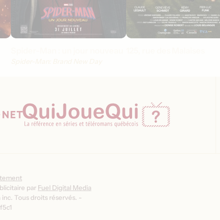
Spider-Man : un jour nouveau
125, rue des Malaises
Spider-Man: Brand New Day
ntement
licitaire par
Fuel Digital Media
inc. Tous droits réservés. -
f5c1