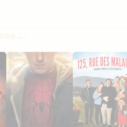
se ...