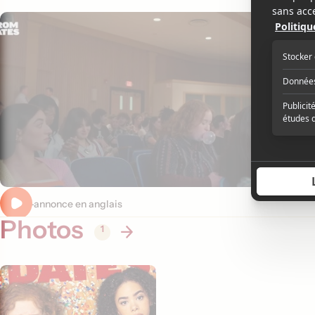
Bande-annonce en anglais
Photos
1