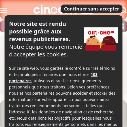
Modifier
Trouver un horaire
Localiser
Burn Your Maps
1h42
2016
Aventures