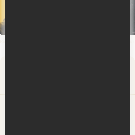
Rédemptions
L'odyssée
The Odyssey
Spider-Man: Brand
New Day
Par
Contactez-nous