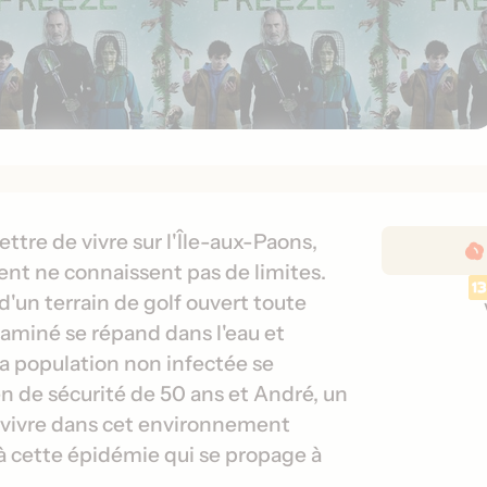
D
ttre de vivre sur l'Île-aux-Paons,
é
gent ne connaissent pas de limites.
t
'un terrain de golf ouvert toute
a
ntaminé se répand dans l'eau et
i
la population non infectée se
l
en de sécurité de 50 ans et André, un
s
d
urvivre dans cet environnement
e
à cette épidémie qui se propage à
s