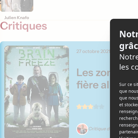
Julien Knafo
Critiques
27 octobre 2021
Les zombies
fière allure
Critique de Élizabeth L