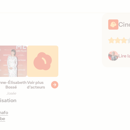
s
o
r
Cin
t
i
e
s
Lire l
nne-Élisabeth
Voir plus
Bossé
d'acteurs
Josée
isation
nafo
rbe