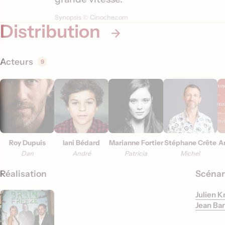
i
Synopsis © Cinoche.com
Distribution
o
n
s
Acteurs
9
Roy Dupuis
Iani Bédard
Marianne Fortier
Stéphane Crête
A
Dan
André
Patricia
Michel
Réalisation
Scénar
Julien K
Jean Ba