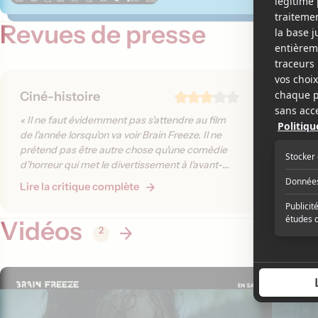
Revues de presse
Ciné-histoire
KinoCu
« Il ne faut évidemment pas s'attendre au film
« Julien
de l'année lorsqu'on va voir Brain Freeze. Il ne
choses s
prétend pas être autre chose qu'une comédie
hilarant
d'horreur qui met le divertissement à l'avant-
parfois
plan, et à cet égard, c'est somme toute mission
bien. »
Lire la critique complète
Lire la 
réussie. »
Vidéos
2