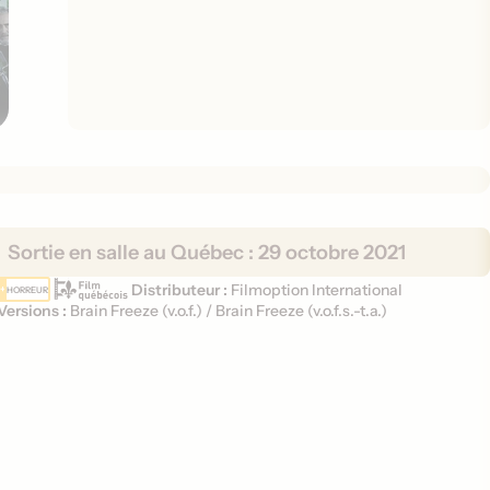
Sortie en salle au Québec :
29 octobre 2021
Distributeur :
Filmoption International
HORREUR
Versions :
Brain Freeze (
v.o.f.
)
/
Brain Freeze (
v.o.f.s.-t.a.
)
V
e
r
s
i
o
n