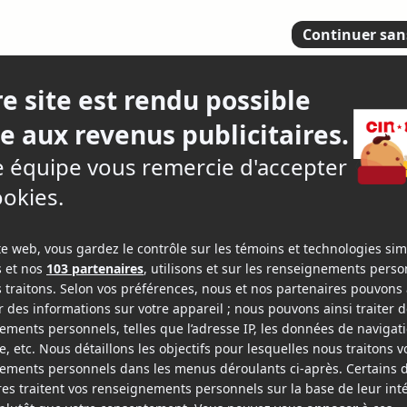
 québécois ont
3.
4 criti
epage-Boily