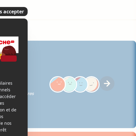
5
ques des membres