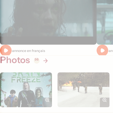
Bande-annonce en français
Bande-ann
Photos
56