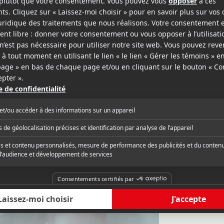
lture Montréal
Journal de Mont
 Knafo sait quand même assez de
ur le genre, maintes fois abordé. C'est
« Malgré ses qualités
, ludique, délicieusement merdique, et
pas entièrement. »
 même émouvant. C'est quand même
critique complète
Lire la critique com