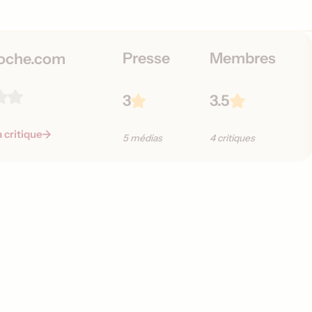
s
Presse
Membres
oche.com
3
3.5
a critique
5 médias
4 critiques