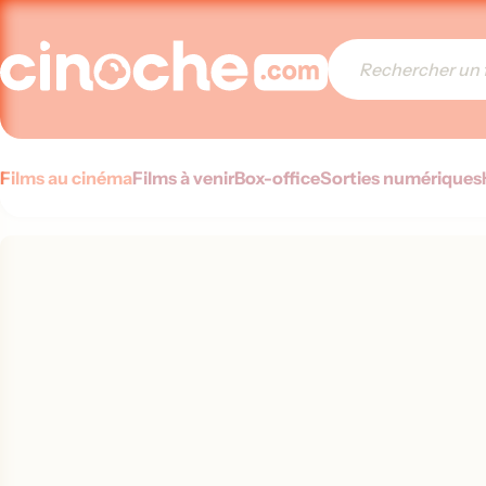
Films au cinéma
Films à venir
Box-office
Sorties numériques