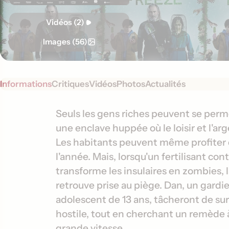
Vidéos (2)
Images (56)
Informations
Critiques
Vidéos
Photos
Actualités
S
I
Seuls les gens riches peuvent se perme
y
une enclave huppée où le loisir et l'ar
n
n
Les habitants peuvent même profiter d
f
o
l'année. Mais, lorsqu'un fertilisant co
o
p
transforme les insulaires en zombies, 
s
r
retrouve prise au piège. Dan, un gardi
i
m
s
adolescent de 13 ans, tâcheront de s
a
hostile, tout en cherchant un remède 
t
grande vitesse.