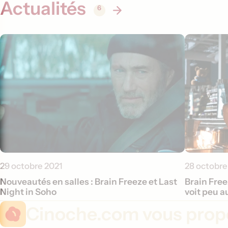
Actualités
6
29 octobre 2021
28 octobre
Nouveautés en salles : Brain Freeze et Last
Brain Free
Night in Soho
voit peu 
Cinoche.com vous propo