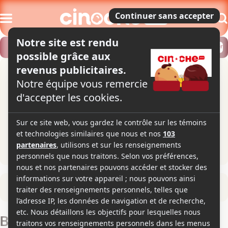
Modifier
Trouver un horaire
Localiser
Retour à la fiche du film
Billy