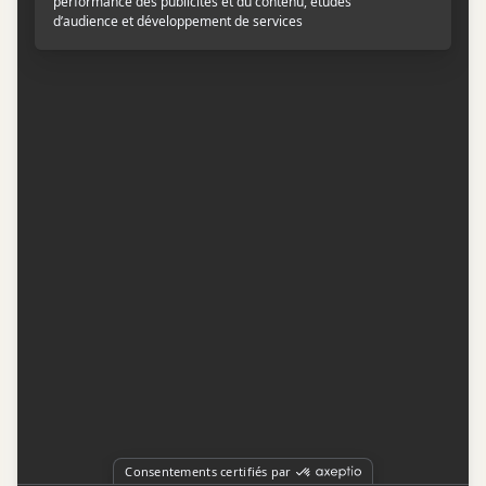
Contactez-nous
Conditions d'utilisation
Conditions de participation
Politique de confidentialité
Gestion du consentement
Représentation publicitaire par
Fuel Digital Media
© 2026 BIZZ Média inc. Tous droits réservés. -
Version: 1.1.11
-
f68cf5c1