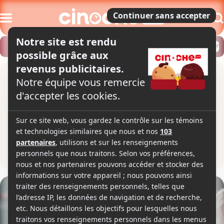
Modifier
Trouver un horaire
Localiser
Alice et le maire
1h45
2019
Étude politico-sociale