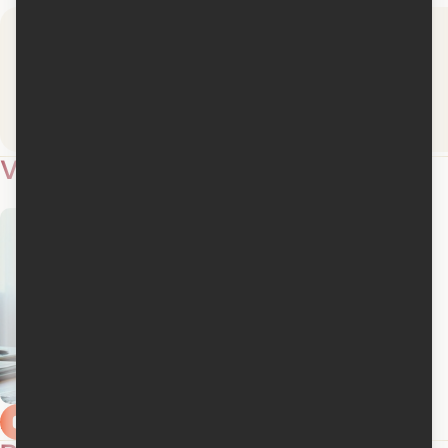
KinoCulture
La Presse
Montréal
Lire la critique
Lire la critique
Vidéos
1
Bande-annonce en français