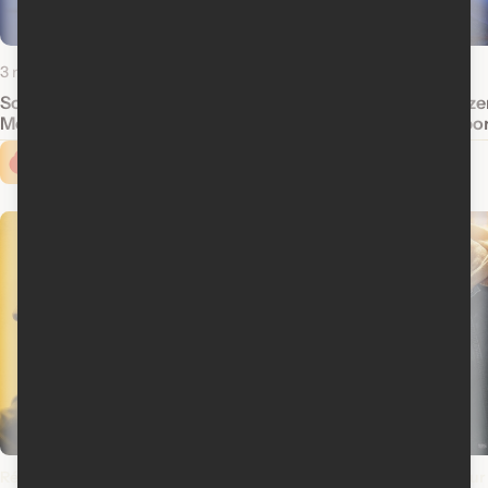
3 mars 2020
22 novembre 2019
Sorties à la maison : Playmobil: The
Nouveautés : Frozen
Movie
Day in the Neighb
Cinoche.com vous propose ...
Rédemptions
L'odyssée