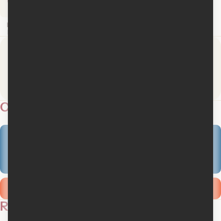
Nicolas
Pariser
Presse
Membres
3
2.5
14 médias
3 critiques
Critiques
2.5
3 critiques des membres
Ajouter ma critique
Revues de presse