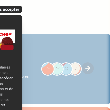
5
ques des membres