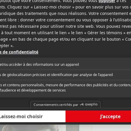
ema.ca
Voir
pable porte bien la marque de Tony
« Bien qu'on connaiss
ape à l'oeil et fortement oubliable,
maintient adroitement
était le cas de ses précédents Déjà
même s'il a tendance
o, Man on Fire et la liste est longue.
quelques effets-choc
e devrait-il commencer à travailler avec
musique pétaradante. 
critique complète
Lire la critique com
riste digne de ce nom. »
passé des mélodram
amenés en cours de r