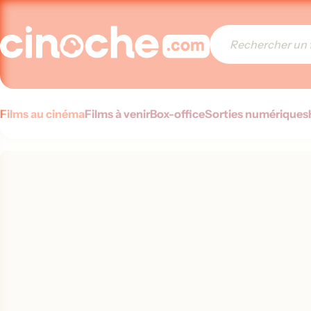
Films au cinéma
Films à venir
Box-office
Sorties numériques