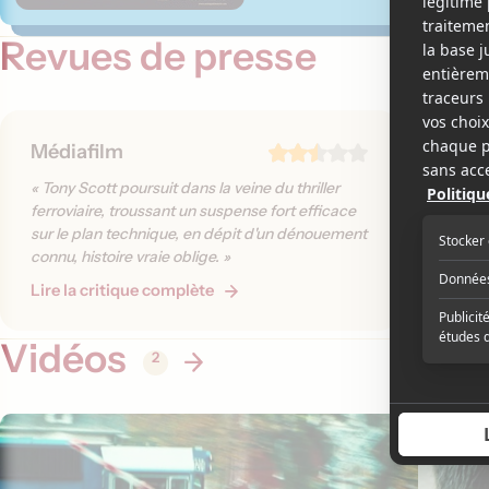
Revues de presse
Médiafilm
Lecin
« Tony Scott poursuit dans la veine du thriller
« Unstop
ferroviaire, troussant un suspense fort efficace
Scott : t
sur le plan technique, en dépit d'un dénouement
comme c'
connu, histoire vraie oblige. »
Vu, Domin
Peut-êtr
Lire la critique complète
Lire la 
un scéna
Vidéos
2