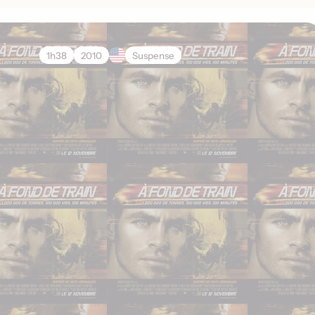
1h38
2010
Suspense