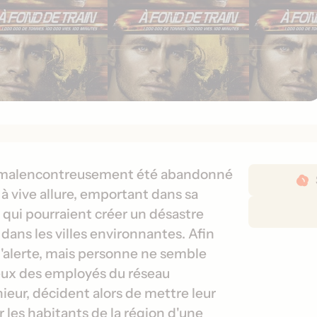
D
 a malencontreusement été abandonné
é
 à vive allure, emportant dans sa
t
qui pourraient créer un désastre
a
dans les villes environnantes. Afin
i
t d'alerte, mais personne ne semble
l
Deux des employés du réseau
s
d
nieur, décident alors de mettre leur
e
er les habitants de la région d'une