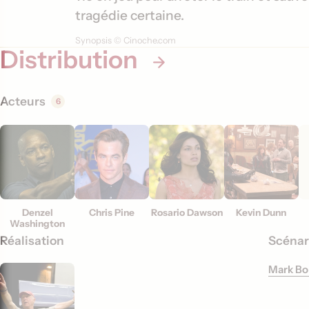
t
tragédie certaine.
i
Synopsis © Cinoche.com
Distribution
o
n
s
Acteurs
6
Denzel
Chris Pine
Rosario Dawson
Kevin Dunn
Washington
Réalisation
Scénar
Mark B