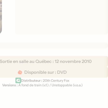
Sortie en salle au Québec :
12 novembre 2010
Disponible sur :
DVD
Distributeur :
20th Century Fox
Versions :
À fond de train (
v.f.
)
/
Unstoppable (
v.o.a.
)
V
e
r
s