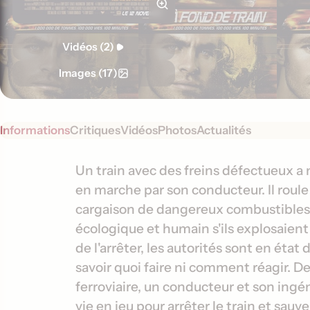
Vidéos (2)
Images (17)
Informations
Critiques
Vidéos
Photos
Actualités
S
I
Un train avec des freins défectueux
y
en marche par son conducteur. Il roule
n
n
cargaison de dangereux combustibles 
f
o
écologique et humain s'ils explosaient 
o
p
de l'arrêter, les autorités sont en éta
s
r
savoir quoi faire ni comment réagir. 
i
m
s
ferroviaire, un conducteur et son ingé
a
vie en jeu pour arrêter le train et sauv