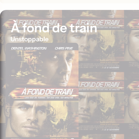
À fond de train
Unstoppable