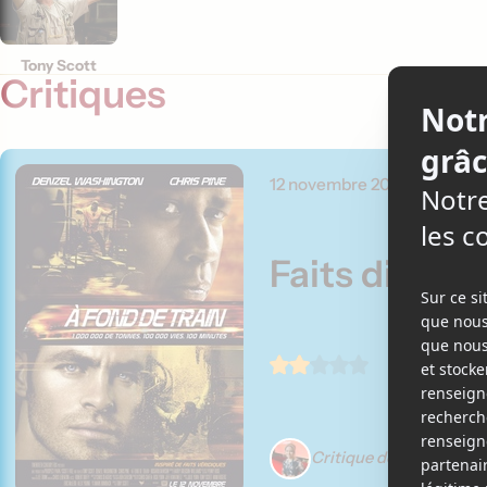
Tony Scott
Critiques
12 novembre 2010
Faits divers
Critique de Élizabeth L