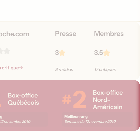
i
o
n
s
Presse
Membres
oche.com
3
3.5
a critique
8 médias
17 critiques
2
2
Box-office
#
Box-office
Nord-
Québécois
Américain
ng
Meilleur rang
12 novembre 2010
Semaine du
12 novembre 2010