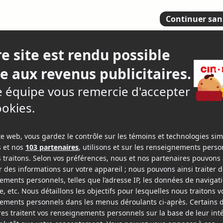
3.
17 criti
epage-Boily