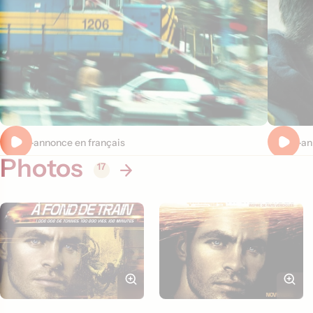
Bande-annonce en français
Bande-an
Photos
17