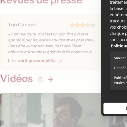
Ton Canapé
Séque
« Somme toute, 1991 est un bon film qui sera
« Le noi
apprécié par les jeunes adultes et les plus vieux.
référence
Sans être exceptionnelle, c'est une ?uvre
traité à
efficace qui donne le goût de faire notre sac-à-
retient 
dos puis de s'acheter le billet d'avion le moins
de trace.
Lire la critique complète
Lire la 
cher pour l'Europe. »
Vidéos
3