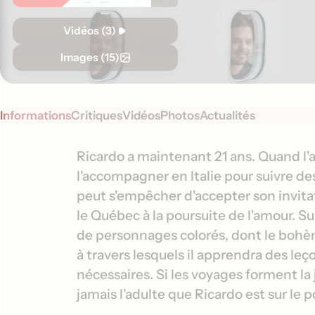
Vidéos (3)
Images (15)
Informations
Critiques
Vidéos
Photos
Actualités
S
I
Ricardo a maintenant 21 ans. Quand l'
y
l'accompagner en Italie pour suivre de
n
n
peut s'empêcher d'accepter son invitat
f
o
le Québec à la poursuite de l'amour. Su
o
p
de personnages colorés, dont le bohè
s
r
à travers lesquels il apprendra des le
i
m
s
nécessaires. Si les voyages forment la 
a
jamais l'adulte que Ricardo est sur le p
t