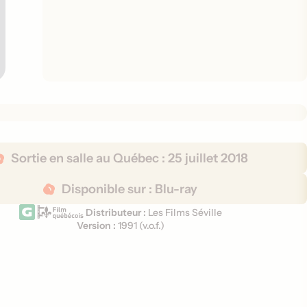
Sortie en salle au Québec :
25 juillet 2018
Disponible sur :
Blu-ray
Distributeur :
Les Films Séville
Version :
1991 (
v.o.f.
)
V
e
r
s
i