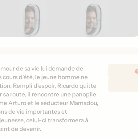
D
amour de sa vie lui demande de
é
s cours d'été, le jeune homme ne
t
ion. Rempli d'espoir, Ricardo quitte
a
r sa route, il rencontre une panoplie
i
me Arturo et le séducteur Mamadou,
l
çons de vie importantes et
s
d
jeunesse, celui-ci transformera à
e
oint de devenir.
s