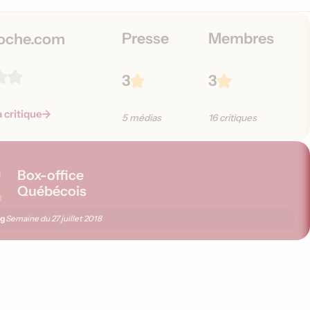
o
n
Presse
Membres
s
oche.com
3
3
a critique
5 médias
16 critiques
2
Box-office
Québécois
ng
Semaine du
27 juillet 2018