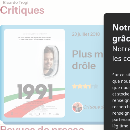
Ricardo Trogi
Critiques
23 juillet 2018
Plus mature
drôle
Critique de Élizabeth L
Revues de presse