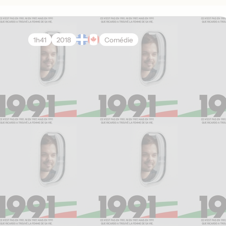
1h41
2018
Comédie