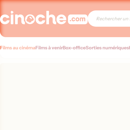
Films au cinéma
Films à venir
Box-office
Sorties numériques