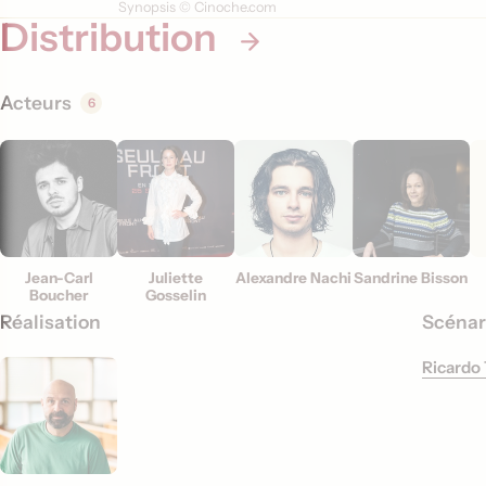
Synopsis © Cinoche.com
i
Distribution
o
n
Acteurs
6
s
Jean-Carl
Juliette
Alexandre Nachi
Sandrine Bisson
Boucher
Gosselin
Réalisation
Scénar
Ricardo 