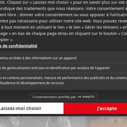
nces
Films du Québe
r et blanc, signalé à certains moments,
« Elles ne sont pas e
 à Fellini, n'est pas gratuit, mais un peu
italiennes du Ricardo 
 la légère. Comme une image qu'on
mais il faut bien adme
et s'éparpille soudainement sans laisser
formatée et consensu
 »
l'impression de déjà v
critique complète
Lire la critique com
qu'assez rarement drô