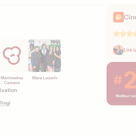
s
o
Cin
r
t
i
e
s
Lire l
#
Mamoudou
Mara Lazaris
Camara
isation
Meilleur ra
Trogi