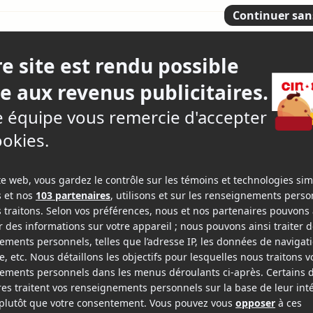
, mais pas moins
3
16 crit
epage-Boily