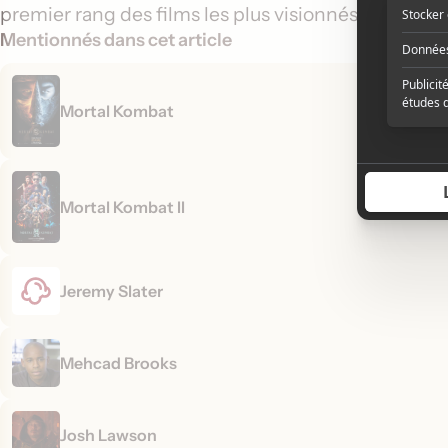
premier rang des films les plus visionnés au cour
Mentionnés dans cet article
Mortal Kombat
Mortal Kombat II
Jeremy Slater
Mehcad Brooks
Josh Lawson