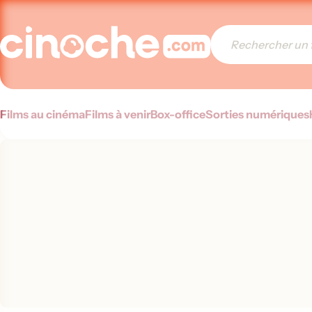
Films au cinéma
Films à venir
Box-office
Sorties numériques