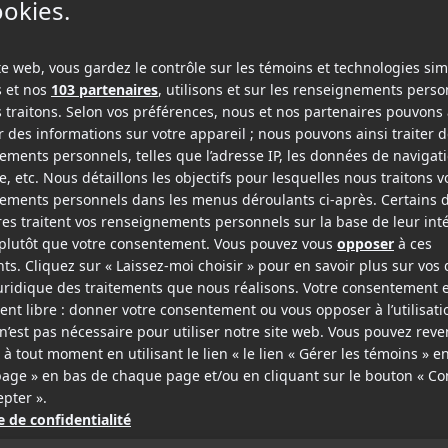
, pour celles et ceux qui aiment visionner leurs
sait jadis RBO.
 réalisation pour ce second tour de piste, dont le
ait été confié cette fois-ci à
Jeremy Slater
, mieux
Marvel Studios et le récent
Godzilla x Kong: The
Lawson
,
Tadanobu Asano
,
Joe Taslim
,
Mehcad
 respectif. L'addition la plus notable demeure celle
ndammesque »
Johnny Cage.
ie de COVID-19, au printemps 2021,
Mortal Kombat
e plus de 84 millions de dollars à travers le
arque sur la plateforme HBO Max, terminant au