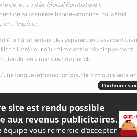
rie de jeux vidéo
Mortal Kombat
avait
ement de sa première bande-annonce, qui s'était
ient l'espérer.
ut à fait à la hauteur des espérances, réservant bie
és à l'intérieur d'un film dont le développement,
ment tendance à manquer de punch.
u'une longue introduction pour le film qu'ils auraien
roduction d'un deuxième film avait été donné
t quand nous aurons droit à plus de combats
t en effusions de sang : le 24 octobre 2025.
 une telle proposition. De plus,
Mortal Kombat 2
aura