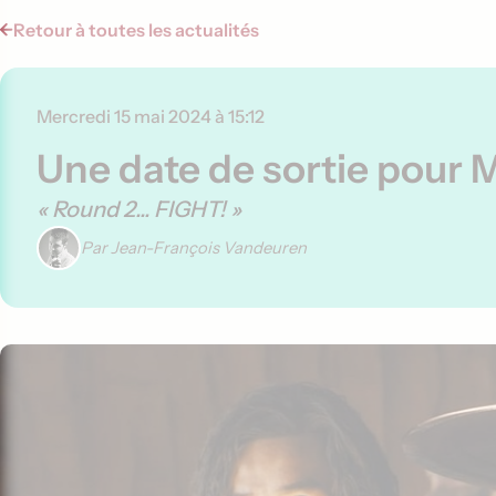
Retour à toutes les actualités
Mercredi 15 mai 2024 à 15:12
Une date de sortie pour 
« Round 2... FIGHT! »
Par Jean-François Vandeuren
Contenu de l'article