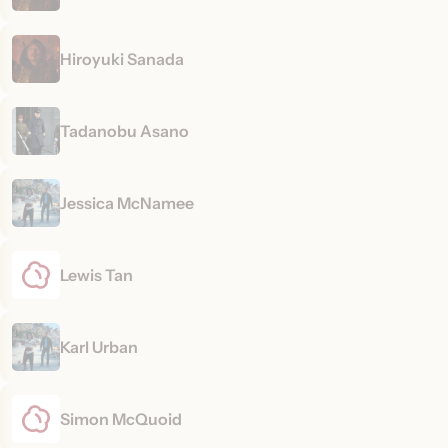
Hiroyuki Sanada
Tadanobu Asano
Jessica McNamee
Lewis Tan
Karl Urban
Simon McQuoid