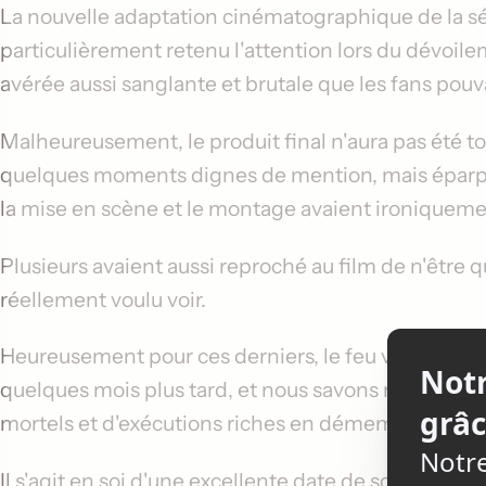
La nouvelle adaptation cinématographique de la sé
particulièrement retenu l'attention lors du dévoil
avérée aussi sanglante et brutale que les fans pouva
Malheureusement, le produit final n'aura pas été to
quelques moments dignes de mention, mais éparpill
la mise en scène et le montage avaient ironique
Plusieurs avaient aussi reproché au film de n'être q
réellement voulu voir.
Heureusement pour ces derniers, le feu vert à la p
quelques mois plus tard, et nous savons maintenan
mortels et d'exécutions riches en démembrements e
Il s'agit en soi d'une excellente date de sortie pour