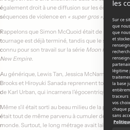
également droit à une diffusion sur les écrans IMAX
séquences de violence en
« super gros »
, comme di
Rappelons que
Simon McQuoid
était de retour à la
tournage est déjà terminé, tandis que le scénario av
connu pour son travail sur la série
Moon Knight
de 
New Empire
.
Au générique,
Lewis Tan
,
Jessica McNamee
,
Josh 
Brooks
et
Hiroyuki Sanada
reprennent tous leur rôle
de
Karl Urban
, qui incarnera l'égocentrique et
« va
Même s'il était sorti au beau milieu de la pandém
était tout de même parvenu à cumuler des recettes d
monde. Surtout, le long métrage avait laissé sa m