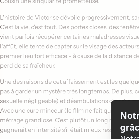
Cousin
une singularité prometteuse.
L'histoire de Victor se dévoile progressivement, sa
C'est la vie, c'est tout. Des portes closes, des fenêt
vient parfois récupérer certaines maladresses visue
l'affût, elle tente de capter sur le visage des acte
premier lieu fort efficace - à cause de la distance
perd de sa fraîcheur.
Une des raisons de cet affaissement est les quelqu
pas à garder un mystère très longtemps. De plus, 
sexuelle négligeable) et déambulations dans la nuit 
Avec une cure minceur (le film ne fait que 85 minu
métrage grandiose. C'est plutôt un long métrage co
gagnerait en intensité s'il était mieux resserré.