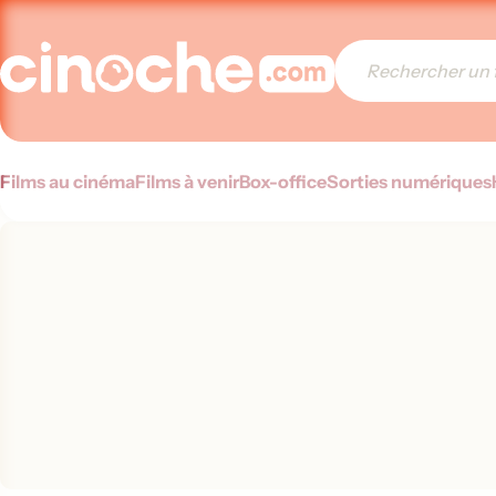
Films au cinéma
Films à venir
Box-office
Sorties numériques