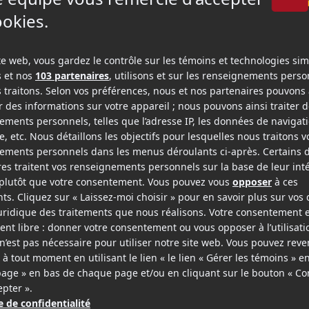
tique et physique (mais où est cette rivière sans
uer la force dramatique du film, qui s'était perdue
nale entre le jeune héros et la mère du suicidé, un
ton, mais le jeune
Zacharie Chasseriaud
films belges
Les géants
et
Au nom du fils
) dans le
e malgré le contexte risqué (et malgré le cinéma).
, tandis que
Philomène Bilodeau
fait une apparition
resses, c'est entendu. Son pouvoir de suggestion e
ux qualités importantes; son acteur principal aussi
nt pas la situation en intensité dramatique
al.