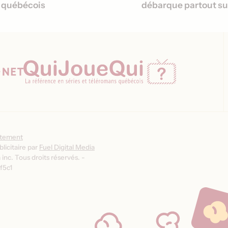
e québécois
débarque partout su
ntement
licitaire par
Fuel Digital Media
inc. Tous droits réservés. -
f5c1