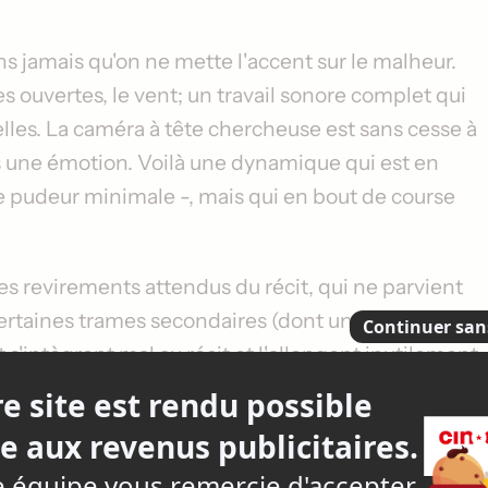
ns jamais qu'on ne mette l'accent sur le malheur.
res ouvertes, le vent; un travail sonore complet qui
lles. La caméra à tête chercheuse est sans cesse à
urs une émotion. Voilà une dynamique qui est en
 de pudeur minimale -, mais qui en bout de course
es revirements attendus du récit, qui ne parvient
certaines trames secondaires (dont une expérience
s'intègrent mal au récit et l'allongent inutilement.
tes),
2 temps 3 mouvements
aurait pu être un court
rrect, avec autant de qualités que de défauts, qui