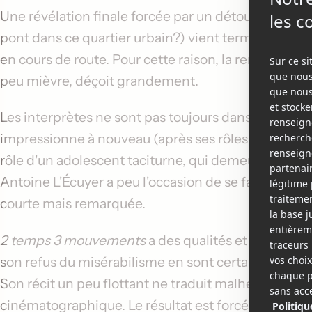
Une révélation finale forcée par un détour scénaris
pont dans ce quartier urbain?) vient terminer de dil
en cours de route. Pour cette raison, la rencontre fi
peu mièvre, déçoit grandement.
Les interprètes ne sont pas toujours dans le même 
impressionne à nouveau (après ses rôles dans les 
rôle d'un adolescent taciturne, qui demeure crédibl
Antoine L'Écuyer
a peu l'occasion de se faire valoir
courte mais remarquée.
2 temps 3 mouvements
a des qualités et des malad
son refus du misérabilisme en sont certainement de
Son récit un peu flottant ne traduit malheureuseme
cinématographique. Le résultat est forcément inég