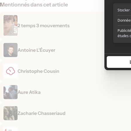
Mentionnés dans cet article
2 temps 3 mouvements
Antoine L'Écuyer
Christophe Cousin
Aure Atika
Zacharie Chasseriaud