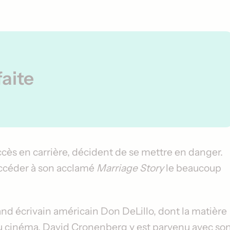
faite
uccès en carrière, décident de se mettre en danger.
uccéder à son acclamé
Marriage Story
le beaucoup
and écrivain américain Don DeLillo, dont la matière
 au cinéma. David Cronenberg y est parvenu avec so