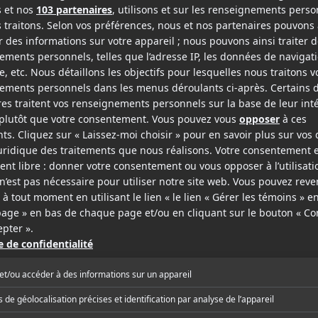
 comme les enfants qui entourent les héros.
ley (
The Childhood of a Leader
,
Vox Lux
) est une
lfman offre de superbes compositions musicales
rochant de son travail sur
Standard Operating
p Glass.
pari de la part de Noah Baumbach qui explore des
ence de Woody Allen). Peut-être cela lui donnera le
si bien à l'époque de
Frances Ha
. En attendant, il
rtissant, pertinent et percutant, qui à défaut de
sente ses obsessions d'une façon inédite.