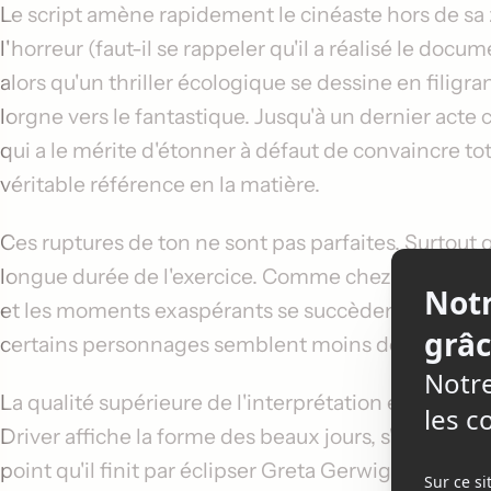
Le script amène rapidement le cinéaste hors de sa
l'horreur (faut-il se rappeler qu'il a réalisé le docu
alors qu'un thriller écologique se dessine en filigra
lorgne vers le fantastique. Jusqu'à un dernier acte
qui a le mérite d'étonner à défaut de convaincre tot
véritable référence en la matière.
Ces ruptures de ton ne sont pas parfaites. Surtout q
longue durée de l'exercice. Comme chez Jean-Luc Go
et les moments exaspérants se succèdent au tournant
certains personnages semblent moins développés 
La qualité supérieure de l'interprétation empêch
Driver affiche la forme des beaux jours, s'en donnant
point qu'il finit par éclipser Greta Gerwig, la mu