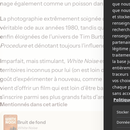
nage également comme un poisson dans l'eau, tout
La photographie extrêmement soignée de Lol Craw
véritable ode aux années 1980, tandis que Dany E
enfin éloignées de l'univers de Tim Burton, se rapp
Procedure
et dénotant toujours l'influence de Phili
Imparfait, mais stimulant,
White Noise
est tout un 
territoires inconnus pour lui (on est loin de l'influ
goût d'expérimenter à nouveau, comme il le faisait 
vient d'offrir un film qui est loin d'être banal, dive
s'inscrire parmi ses plus grands faits d'armes, pré
Mentionnés dans cet article
Bruit de fond
White Noise