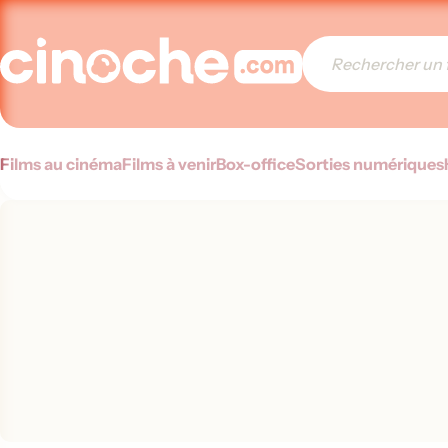
Films au cinéma
Films à venir
Box-office
Sorties numériques