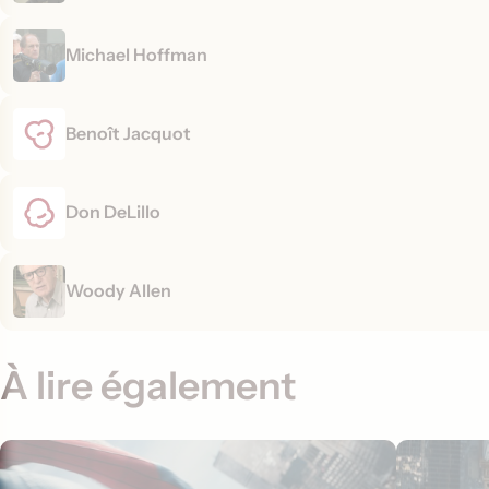
Michael Hoffman
Benoît Jacquot
Don DeLillo
Woody Allen
À lire également