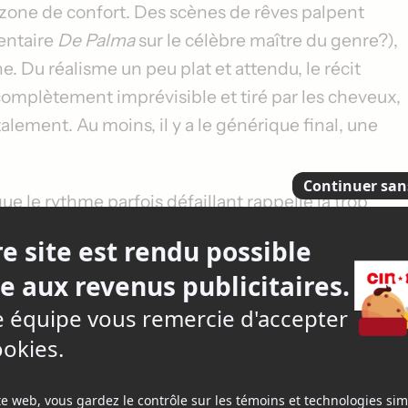
 zone de confort. Des scènes de rêves palpent
mentaire
De Palma
sur le célèbre maître du genre?),
ne. Du réalisme un peu plat et attendu, le récit
 complètement imprévisible et tiré par les cheveux,
alement. Au moins, il y a le générique final, une
ue le rythme parfois défaillant rappelle la trop
dard dont il partage l'esprit, les scènes brillante
. L'exposé sur Hitler et Elvis laisse béat, alors qu
et quelques séquences plus superflues.
e constamment le cinéphile de décrocher. Adam
 à coeur joie dans ce rôle parfait pour lui. À tel
se et amoureuse du metteur en scène. Don Cheadle