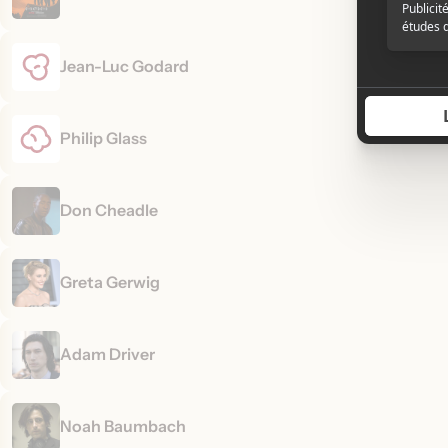
Jean-Luc Godard
Philip Glass
Don Cheadle
Greta Gerwig
Adam Driver
Noah Baumbach