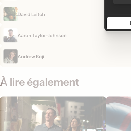
David Leitch
Aaron Taylor-Johnson
Andrew Koji
À lire également