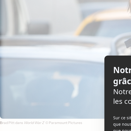
Brad Pitt dans
World War Z
© Paramount Pictures