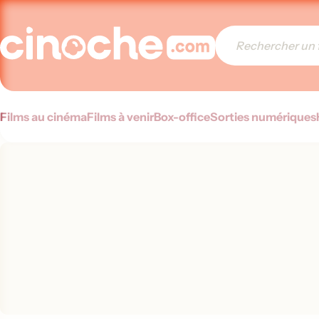
Films au cinéma
Films à venir
Box-office
Sorties numériques