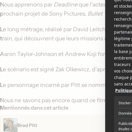
Nous apprenons par
Deadline
que l'acteur oscarisé
prochain projet de Sony Pictures,
Bullet Train
.
Le long métrage, réalisé par
David Leitch
, raconter
train, qui découvrent que leurs missions respecti
Aaron Taylor-Johnson
et
Andrew Koji
font égalemen
Le scénario est signé Zak Olkewicz, d'après une nouv
Le personnage incarné par
Pitt
se nommera Ladyb
Nous ne savons pas encore quand ce film prendra l'a
Mentionnés dans cet article
Brad Pitt