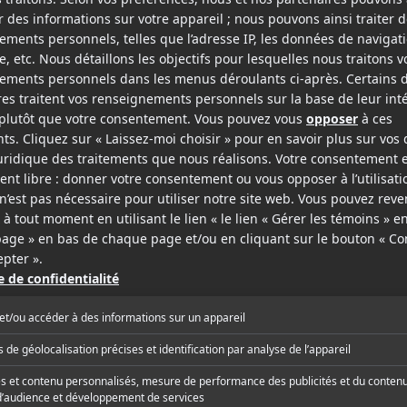
 de 56 ans,
Brad Pitt
, fera partie de la distribution d
a l'histoire de cinq assassins, tous à bord du même
ves ont toutes quelque chose en commun.
t partie de la distribution.
elle écrite par Kôtarô Isaka.
ug.
ffiche en salles.