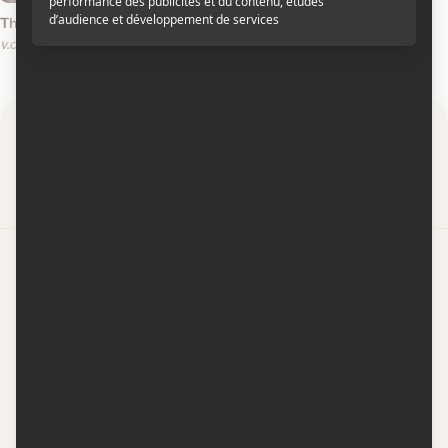
Thudarum
v.o.mal.s.-t.a.
Par
Contactez-nous
Conditions d'utilisation
Conditions de participation
Politique de confidentialité
Gestion du consentement