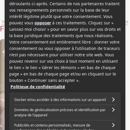
Tharun Moorthy
Voir les séries et émissions télé de Tharun Moorthy sur Showbizz.net
Filmographie
Réalisateur
+1
2025