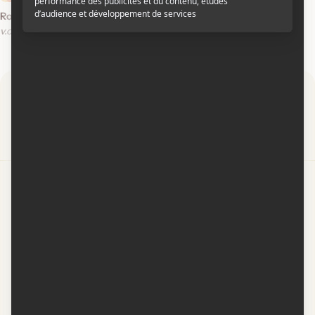
Roméo et Juliette
v.o.a.
Par
Contactez-nous
Conditions d'utilisation
Conditions de participation
Politique de confidentialité
Gestion du consentement