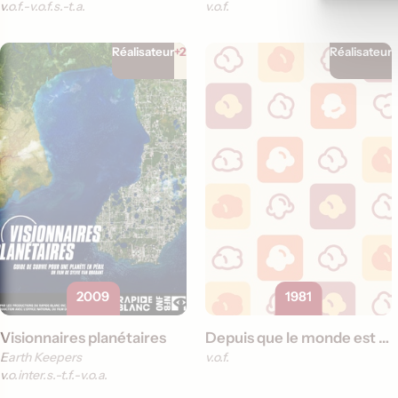
v.o.f.
v.o.f.s.-t.a.
v.o.f.
Réalisateur
+2
Réalisateur
2009
1981
Visionnaires planétaires
Depuis que le monde est monde
Earth Keepers
v.o.f.
v.o.inter.s.-t.f.
v.o.a.