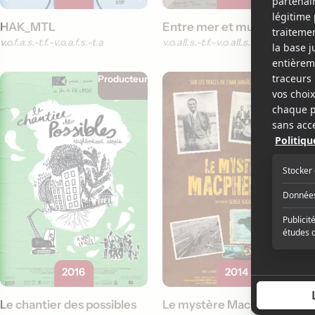
HAK_MTL
Entre mer et mur
v.o.f.a.s.-t.f.
v.o.a.f.s.-t.a
v.o.all.s.-t.f.
v.o.all.s.-t.a.
Producteur
Producteur
2016
2014
Le chantier des possibles
Le mystère Macpherson