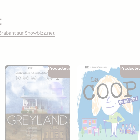
t
n Brabant sur Showbizz.net
Producteur
Producte