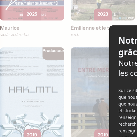
2025
2023
Maurice
Émilienne et le temps qui passe
v.o.f.
v.o.f.s.-t.a.
v.o.f.
Producteur
Producteur
2019
2019