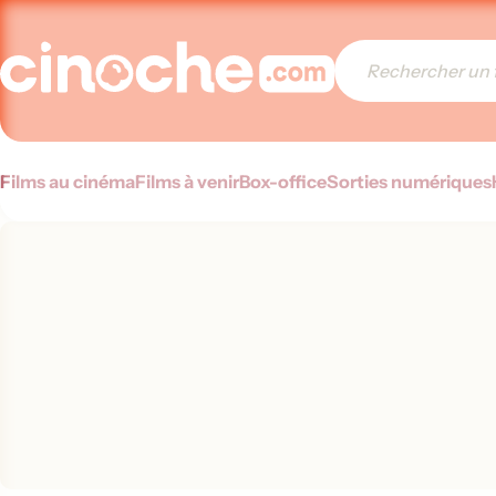
Films au cinéma
Films à venir
Box-office
Sorties numériques