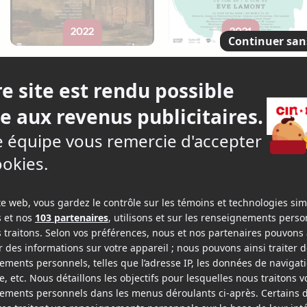
2022
2021
Greyland
La coop de ma mère
v.o.a.s.-t.f.
v.o.a.
v.o.f.
Producteur
Producte
2018
2016