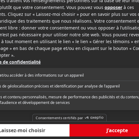
Les lettres de ma mère
Parfaites
v.o.f.
v.o.f.
v.o.f.s.-t.a.
Producteur
Producte
2012
2012
On ne mourra pas d'en parler
Le Nord au coeur