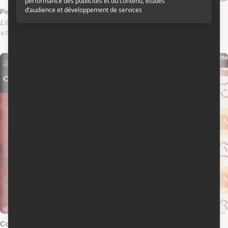
Petite Italie
Funkytown
Little Italy
v.o.f.a.s.-t.f.
v.o.a.f.s.-t.a
v.f.
v.f.
v.o.a.
Scénariste
Scénariste
2007
2003
Comment survivre à sa mère
Mambo Italiano