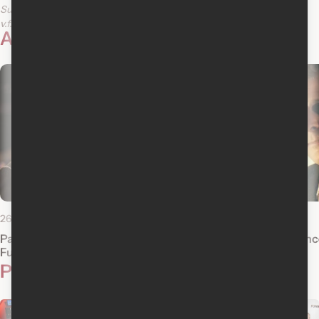
Surviving My Mother
v.f.
v.o.a.
v.f.
v.o.a.
Actualités reliées
26 janvier 2011
15 janvier 2010
Patrick Huard et Daniel Roby parlent de
Pré-bande-annonce
Funkytown
Funkytown
Photos
3