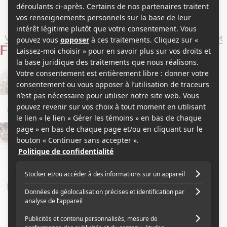
Simon DeKaric
Voir les séries et émissions télé de Simon DeKaric sur Showbizz.net
Filmographie
Producteur
2011