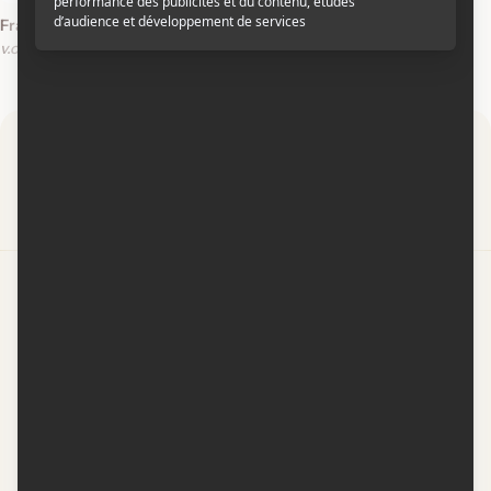
Frankie and Alice
v.o.a.
Par
Contactez-nous
Conditions d'utilisation
Conditions de participation
Politique de confidentialité
Gestion du consentement