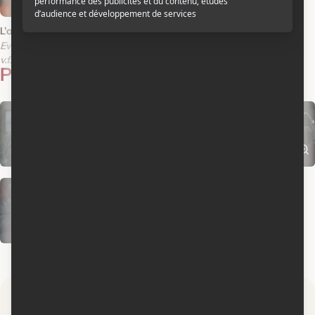
2026
L'opéra de la terreur : l'embrasement
Evil Dead Burn
v.f.
v.o.a.
v.esp.
Photos
4
Par