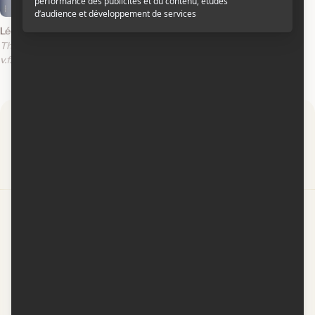
2024
Léo, la fabuleuse histoire de Léonard de Vinci
The Inventor
v.f.
v.o.a.
Par
Contactez-nous
Conditions d'utilisation
Conditions de participation