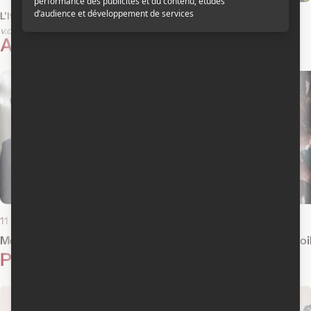
L'Italien
Safari
v.o.f.
v.o.f.
Actualités reliées
11 mai 2021
25 janvier 2011
Menteur sera adapté en France
Sorties DVD : Le poi
Photos
1