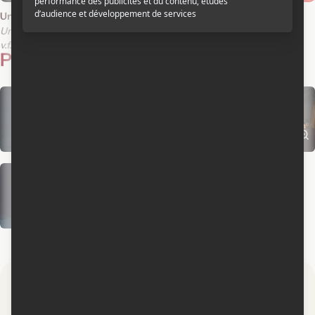
Until Dawn : la mort sans fin
Voyage au bout de l'enfer
Until Dawn
The Deer Hunter
v.f.
v.o.a.
v.f.
v.o.a.
Photos
5
Par