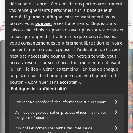
Michael Cimino
Voir les séries et émissions télé de Michael Cimino sur Showbizz.net
Filmographie
Acteur
Réalisateur
+2
2025
1978