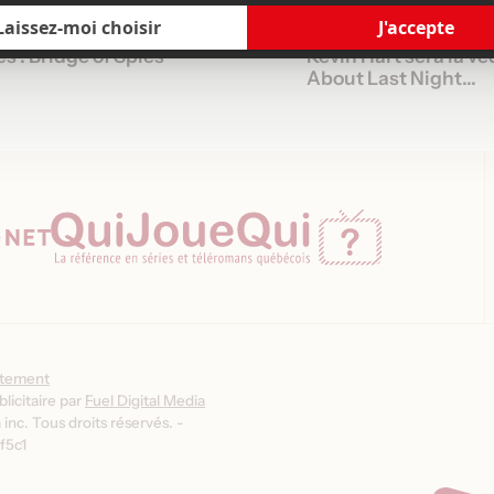
 2015
27 juin 2012
 : Bridge of Spies
Kevin Hart sera la v
About Last Night...
ntement
licitaire par
Fuel Digital Media
inc. Tous droits réservés. -
f5c1