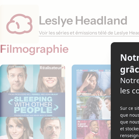
Leslye Headland
Voir les séries et émissions télé de Leslye He
Filmographie
Réalisateur
+1
Scénariste