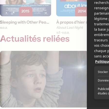
2015
2014
Sleeping with Other People
À propos d'hier soir
v.o.a.
About Last Night
v.f.
v.o.a.
Actualités reliées