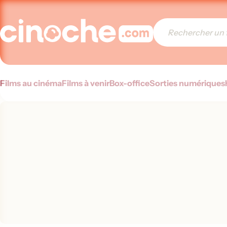
Films au cinéma
Films à venir
Box-office
Sorties numériques