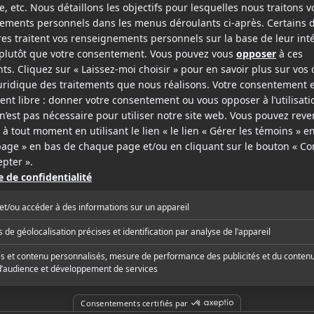
2012
Adieu vie de jeune fille!
Bachelorette
v.f.
v.o.a.