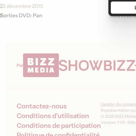
22 décembre 2015
16 octobre
Sorties DVD: Pan
Nouveautés
Par
Gestion du conse
Contactez-nous
Représentation pub
Conditions d'utilisation
© 2026 BIZZ Média 
Version: 1.1.11
-
f68c
Conditions de participation
Politique de confidentialité