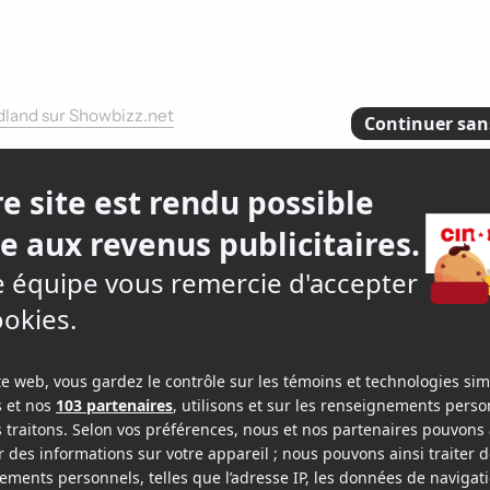
adland sur Showbizz.net
Réalisateur
+1