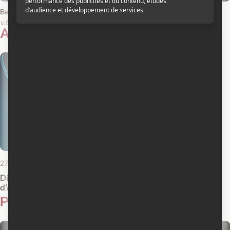
Belfast
Artemis Fowl
v.f.
v.o.a.
v.f.
v.o.a.
Actualités reliées
27 novembre 2018
Disney présente la bande-annonce
d'Artemis Fowl
Photos
1