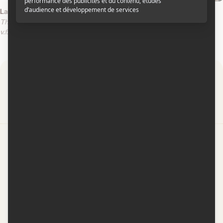
La poursuite du bonheur
Bio-Dome
The Pursuit of Happyness
v.f.
v.o.a.
v.f.
v.o.a.
Par
Contactez-nous
Conditions d'utilisation
Conditions de participation
Politique de confidentialité