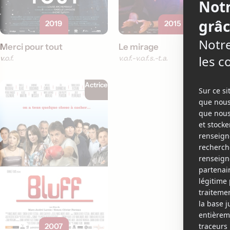
2019
2015
Merci pour tout
Le mirage
v.o.f.
v.o.f.
v.o.f.s.-t.a.
Actrice
2007