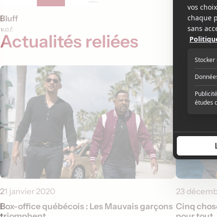
Bluff
v.o.f.
Actualités reliées
21 janvier 2020
23 décemb
Box-office québécois : Les Mauvais garçons
Cinq chose
triomphent
pour tout