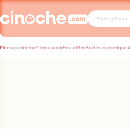
Films au cinéma
Films à venir
Box-office
Sorties numériques