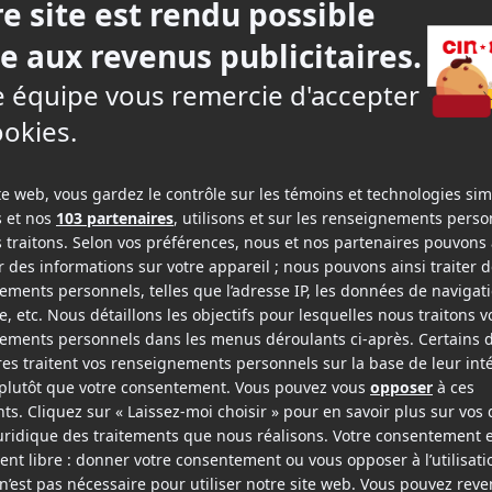
2010
2007
Reste avec moi
Les 3 p'tits cochons
v.o.f.
v.o.f.
v.o.f.s.-t.a.