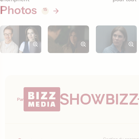
Photos
15
Par
Gestion du conse