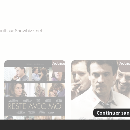
eault sur Showbizz.net
Actrice
Actri