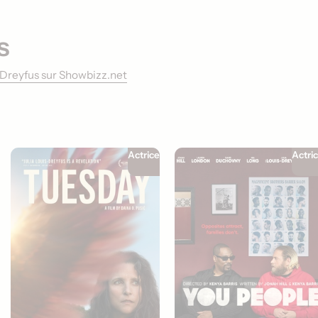
s
is-Dreyfus sur Showbizz.net
Actrice
Actri