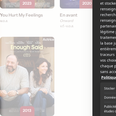
2023
2020
You Hurt My Feelings
En avant
v.o.a.
Onward
v.f.
v.o.a.
Actrice
2013