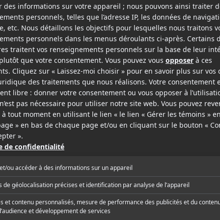
2020
2013
Downhill
Les avions
v.o.a.
Planes
v.f.
v.o.a.