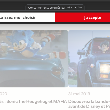
2020
31 mai 2019
s : Sonic the Hedgehog et MAFIA
Découvrez la bande-
avant de Disney et P