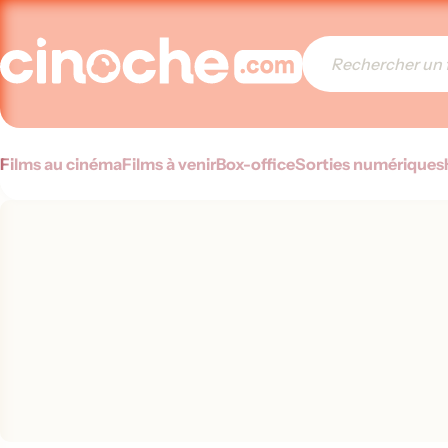
Films au cinéma
Films à venir
Box-office
Sorties numériques