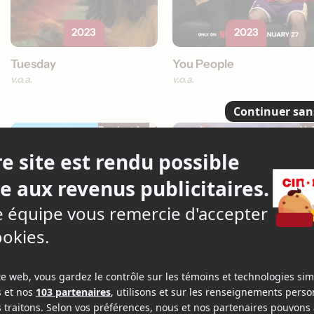
2023
2023
Tuesday
You People
v.o.a.
v.o.a.
Productrice
+1
Vo