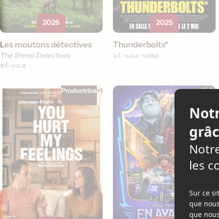
2026
2025
Les moutons détectives
Thunderbolts*
The Sheep Detectives
v.f.
v.o.a.
v.esp.
v.f.
v.o.a.
Productrice
+1
Voix