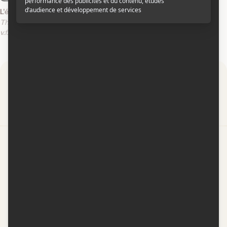
L'étranger
The Foreigner
v.f.
v.o.a.
Par
Contactez-nous
Conditions d'utilisation
Conditions de participation
Politique de confidentialité