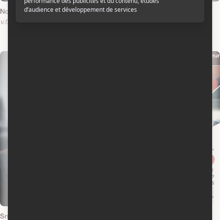
Nosferatu
Les instigateurs
v.f.
v.o.a.
v.o.a.s.-t.f.
The Instigators
v.f.
v.o.a.
Producteur
Producteur
2024
2023
Small Things Like These
Air : Courtiser une légende