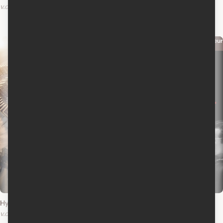
v.o.a.
Air
v.f.
v.o.a.
Producteur
Producteur
2023
2018
Hypnotic
White Boy Rick
v.o.a.
v.o.a.