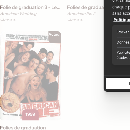
Folie de graduation 3 - Le mariage
Folies de graduation 2
American Wedding
American Pie 2
v.f.
v.o.a.
v.f.
v.o.a.
Acteur
1999
Folies de graduation