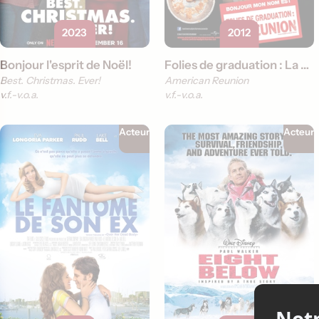
2023
2012
Bonjour l'esprit de Noël!
Folies de graduation : La réunion
Best. Christmas. Ever!
American Reunion
v.f.
v.o.a.
v.f.
v.o.a.
Acteur
Acteur