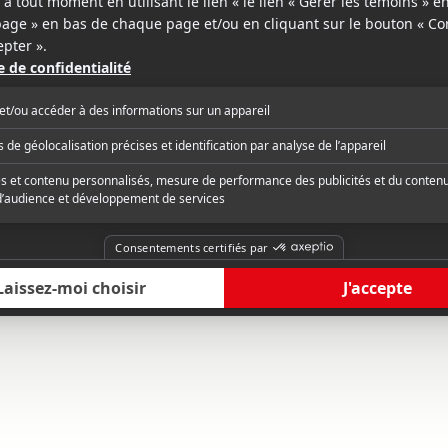
Bons copains mauvais plan
Des gars, des filles
Saving Silverman
Boys and Girls
v.f.
v.o.a.
v.f.
v.o.a.