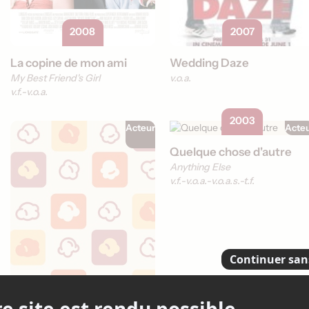
2008
2007
La copine de mon ami
Wedding Daze
My Best Friend's Girl
v.o.a.
v.f.
v.o.a.
2003
Acteur
Acte
Quelque chose d'autre
Anything Else
v.f.
v.o.a.
v.o.a.s.-t.f.