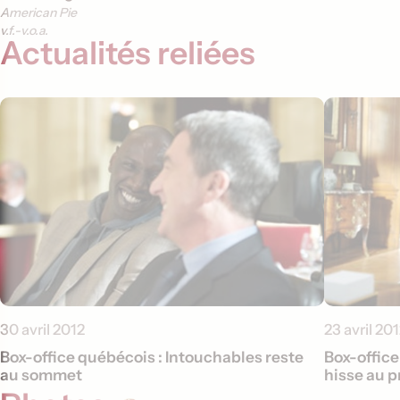
American Pie
v.f.
v.o.a.
Actualités reliées
30 avril 2012
23 avril 20
Box-office québécois : Intouchables reste
Box-office
au sommet
hisse au 