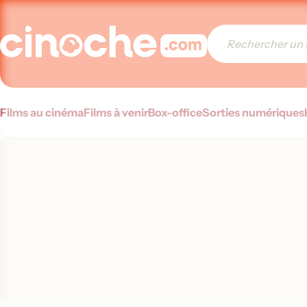
Films au cinéma
Films à venir
Box-office
Sorties numériques